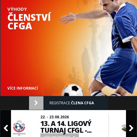
VÝHODY
ČLENSTVÍ
CFGA
VÍCE INFORMACÍ
REGISTRACE
ČLENA CFGA
22. - 23.08.2026
13. A 14. LIGOVÝ
TURNAJ CFGL -...