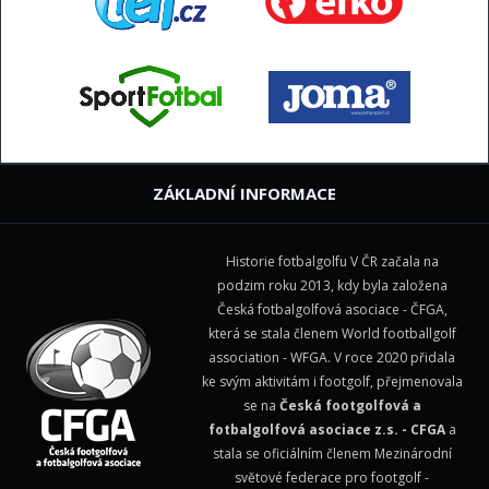
ZÁKLADNÍ INFORMACE
Historie fotbalgolfu V ČR začala na
podzim roku 2013, kdy byla založena
Česká fotbalgolfová asociace - ČFGA,
která se stala členem
World footballgolf
association - WFGA
. V roce 2020 přidala
ke svým aktivitám i footgolf, přejmenovala
se na
Česká footgolfová a
fotbalgolfová asociace z.s. - CFGA
a
stala se oficiálním členem Mezinárodní
světové federace pro footgolf -