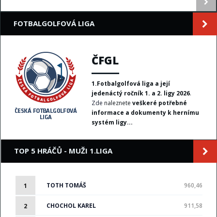
FOTBALGOLFOVÁ LIGA
ČFGL
1.Fotbalgolfová liga a její
jedenáctý ročník 1. a 2. ligy 2026
.
Zde
naleznete
veškeré potřebné
informace a dokumenty k hernímu
systém ligy...
TOP 5 HRÁČŮ - MUŽI 1.LIGA
TOTH TOMÁŠ
960,46
1
CHOCHOL KAREL
911,58
2