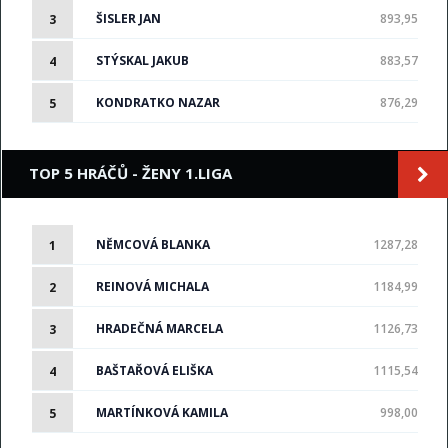
ŠISLER JAN
893,95
3
STÝSKAL JAKUB
883,57
4
KONDRATKO NAZAR
876,29
5
TOP 5 HRÁČŮ - ŽENY 1.LIGA
NĚMCOVÁ BLANKA
1287,28
1
REINOVÁ MICHALA
1184,99
2
HRADEČNÁ MARCELA
1126,73
3
BAŠTAŘOVÁ ELIŠKA
1115,54
4
MARTÍNKOVÁ KAMILA
998,00
5