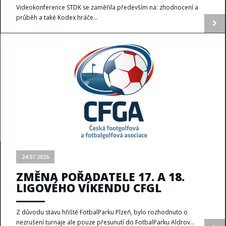
Videokonference STDK se zaměřila především na: zhodnocení a
průběh a také Kodex hráče...
24.07.2026
ZMĚNA POŘADATELE 17. A 18.
LIGOVÉHO VÍKENDU CFGL
Z důvodu stavu hřiště FotbalParku Plzeň, bylo rozhodnuto o
nezrušení turnaje ale pouze přesunutí do FotbalParku Aldrov...