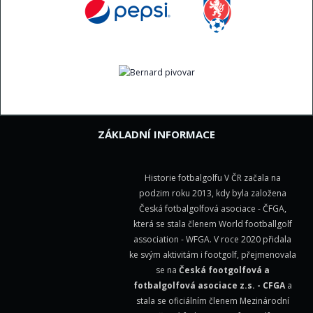
ZÁKLADNÍ INFORMACE
Historie fotbalgolfu V ČR začala na
podzim roku 2013, kdy byla založena
Česká fotbalgolfová asociace - ČFGA,
která se stala členem
World footballgolf
association - WFGA
. V roce 2020 přidala
ke svým aktivitám i footgolf, přejmenovala
se na
Česká footgolfová a
fotbalgolfová asociace z.s. - CFGA
a
stala se oficiálním členem Mezinárodní