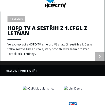
18.08.2016
HOFO TV A SESTŘIH Z 1.CFGL Z
LETŇAN
Ve spolupráci s HOFO TV jsme pro Vás natočili sestřih z 1. České
fotbalgolfové ligy a turnaje, který proběhl v krásném prostředí
FotbalParku Letňany .
HLAVNÍ PARTNEŘI