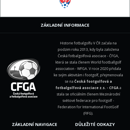
ZÁKLADNÍ INFORMACE
Historie fotbalgolfu V ČR začala na
podzim roku 2013, kdy byla založena
Česká fotbalgolfová asociace - ČFGA,
která se stala členem
World footballgolf
association - WFGA
. V roce 2020 přidala
ke svým aktivitám i footgolf, přejmenovala
se na
Česká footgolfová a
fotbalgolfová asociace z.s. - CFGA
a
stala se oficiálním členem Mezinárodní
světové federace pro footgolf -
Federation for International FootGolf
(FIFG)
.
ZÁKLADNÍ NAVIGACE
DŮLEŽITÉ ODKAZY