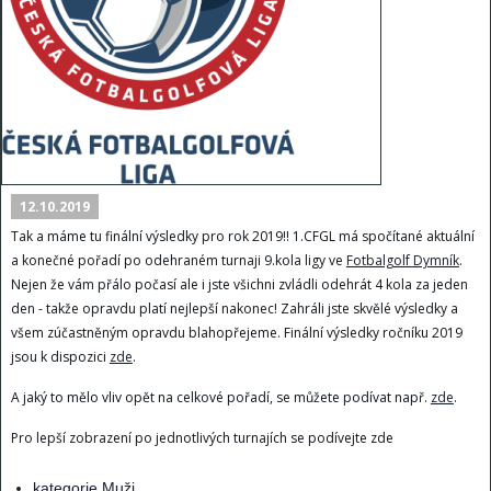
12.10.2019
Tak a máme tu finální výsledky pro rok 2019!! 1.CFGL má spočítané aktuální
a konečné pořadí po odehraném turnaji 9.kola ligy ve
Fotbalgolf Dymník​
.
Nejen že vám přálo počasí ale i jste všichni zvládli odehrát 4 kola za jeden
den - takže opravdu platí nejlepší nakonec! Zahráli jste skvělé výsledky a
všem zúčastněným opravdu blahopřejeme. Finální výsledky ročníku 2019
jsou k dispozici
zde
.
A jaký to mělo vliv opět na celkové pořadí, se můžete podívat např.
zde
.
Pro lepší zobrazení po jednotlivých turnajích se podívejte zde
kategorie Muži