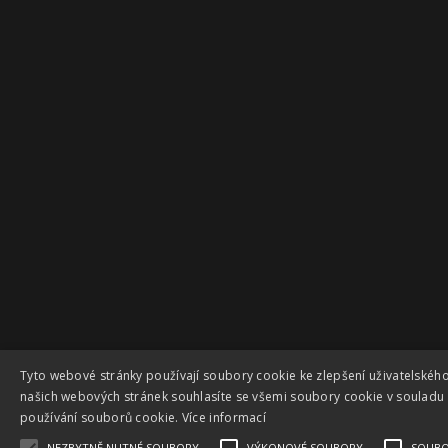
Tyto webové stránky používají soubory cookie ke zlepšení uživatelského
našich webových stránek souhlasíte se všemi soubory cookie v souladu
používání souborů cookie.
Více informací
NEZBYTNĚ NUTNÉ SOUBORY
VÝKONOVÉ SOUBORY
SOUBO