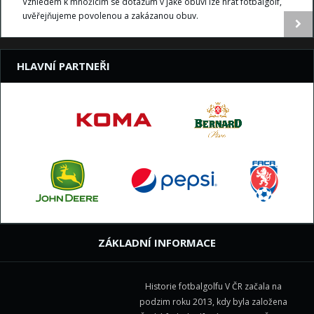
Vzhledem k množícím se dotazům v jaké obuvi lze hrát fotbalgolf,
uvěřejňujeme povolenou a zakázanou obuv.
HLAVNÍ PARTNEŘI
ZÁKLADNÍ INFORMACE
Historie fotbalgolfu V ČR začala na
podzim roku 2013, kdy byla založena