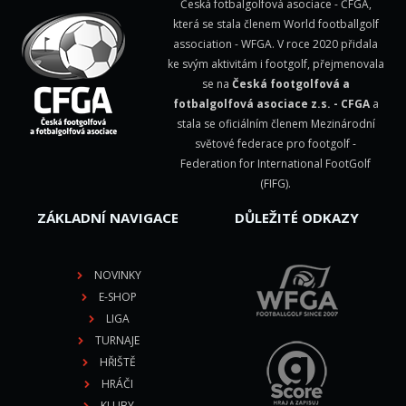
Česká fotbalgolfová asociace - ČFGA,
která se stala členem
World footballgolf
association - WFGA
. V roce 2020 přidala
ke svým aktivitám i footgolf, přejmenovala
se na
Česká footgolfová a
fotbalgolfová asociace z.s. - CFGA
a
stala se oficiálním členem Mezinárodní
světové federace pro footgolf -
Federation for International FootGolf
(FIFG)
.
ZÁKLADNÍ NAVIGACE
DŮLEŽITÉ ODKAZY
NOVINKY
E-SHOP
LIGA
TURNAJE
HŘIŠTĚ
HRÁČI
KLUBY