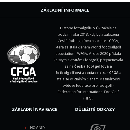
ZÁKLADNÍ INFORMACE
Historie fotbalgolfu V ČR začala na
podzim roku 2013, kdy byla založena
Česká fotbalgolfová asociace - ČFGA,
která se stala členem
World footballgolf
association - WFGA
. V roce 2020 přidala
ke svým aktivitám i footgolf, přejmenovala
se na
Česká footgolfová a
fotbalgolfová asociace z.s. - CFGA
a
stala se oficiálním členem Mezinárodní
světové federace pro footgolf -
Federation for International FootGolf
(FIFG)
.
ZÁKLADNÍ NAVIGACE
DŮLEŽITÉ ODKAZY
NOVINKY