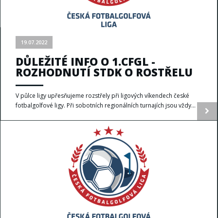
19.07.2022
DŮLEŽITÉ INFO O 1.CFGL -
ROZHODNUTÍ STDK O ROSTŘELU
V půlce ligy upřesňujeme rozstřely při ligových víkendech české
fotbalgolfové ligy. Při sobotních regionálních turnajích jsou vždy...