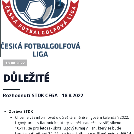
18.08.2022
DŮLEŽITÉ
Rozhodnutí STDK CFGA - 18.8.2022
Zpráva STDK
Chceme vás informovat o důležité změně v ligovém kalendáři 2022.
Ligový turnaj v Radonicích, který se měl uskutečnit v září, víkend
10.-11., se pro letošek škrtá. Ligový turnaj v Plzni, který se bude
konat v září, víkend 24.-25., zástupci fotbalparku Plzeň, nejpozději 14