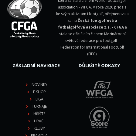
která se stala členem
World footballgolf
association - WFGA
. V roce 2020 přidala
ke svým aktivitám i footgolf, přejmenovala
se na
Česká footgolfová a
fotbalgolfová asociace z.s. - CFGA
a
stala se oficiálním členem Mezinárodní
světové federace pro footgolf -
Federation for International FootGolf
(FIFG)
.
ZÁKLADNÍ NAVIGACE
DŮLEŽITÉ ODKAZY
NOVINKY
E-SHOP
LIGA
TURNAJE
HŘIŠTĚ
HRÁČI
KLUBY
PRAVIDLA