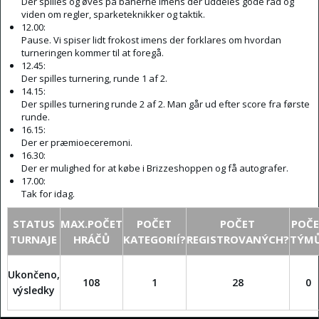
Der spilles og øves på banerne imens der uddeles gode råd og
viden om regler, sparketeknikker og taktik.
12.00:
Pause. Vi spiser lidt frokost imens der forklares om hvordan
turneringen kommer til at foregå.
12.45:
Der spilles turnering, runde 1 af 2.
14.15:
Der spilles turnering runde 2 af 2. Man går ud efter score fra første
runde.
16.15:
Der er præmioeceremoni.
16.30:
Der er mulighed for at købe i Brizzeshoppen og få autografer.
17.00:
Tak for idag.
STATUS
MAX.POČET
POČET
POČET
POČ
TURNAJE
HRÁČŮ
KATEGORIÍ?
REGISTROVANÝCH?
TÝM
Ukončeno,
108
1
28
0
výsledky