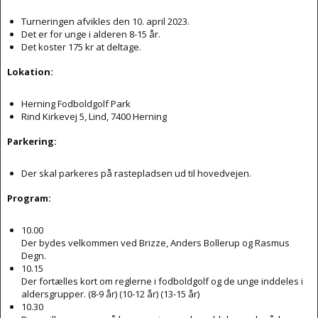
Turneringen afvikles den 10. april 2023.
Det er for unge i alderen 8-15 år.
Det koster 175 kr at deltage.
Lokation:
Herning Fodboldgolf Park
Rind Kirkevej 5, Lind, 7400 Herning
Parkering:
Der skal parkeres på rastepladsen ud til hovedvejen.
Program:
10.00
Der bydes velkommen ved Brizze, Anders Bollerup og Rasmus
Degn.
10.15
Der fortælles kort om reglerne i fodboldgolf og de unge inddeles i
aldersgrupper. (8-9 år) (10-12 år) (13-15 år)
10.30