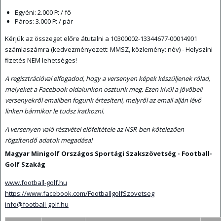
Egyéni: 2.000 Ft / fő
Páros: 3.000 Ft / pár
Kérjük az összeget előre átutalni a 10300002-13344677-00014901
számlaszámra (kedvezményezett: MMSZ, közlemény: név) - Helyszíni
fizetés NEM lehetséges!
A regisztrációval elfogadod, hogy a versenyen képek készüljenek rólad,
melyeket a Facebook oldalunkon osztunk meg. Ezen kívül a jövőbeli
versenyekről emailben fogunk értesíteni, melyről az email alján lévő
linken bármikor le tudsz iratkozni.
A versenyen való részvétel előfeltétele az NSR-ben kötelezően
rögzítendő adatok megadása!
Magyar Minigolf Országos Sportági Szakszövetség - Football-
Golf Szakág
www.football-golf.hu
https://www.facebook.com/FootballgolfSzovetseg
info@football-golf.hu