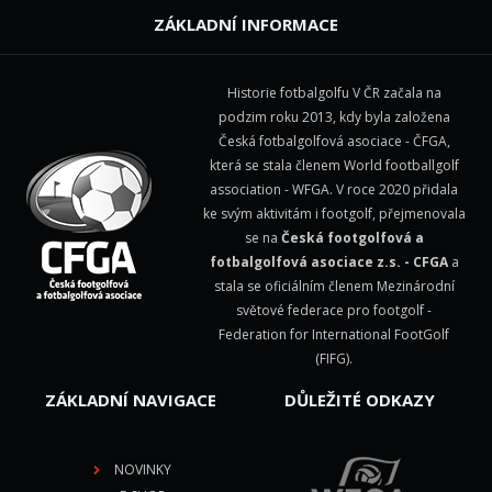
ZÁKLADNÍ INFORMACE
Historie fotbalgolfu V ČR začala na
podzim roku 2013, kdy byla založena
Česká fotbalgolfová asociace - ČFGA,
která se stala členem
World footballgolf
association - WFGA
. V roce 2020 přidala
ke svým aktivitám i footgolf, přejmenovala
se na
Česká footgolfová a
fotbalgolfová asociace z.s. - CFGA
a
stala se oficiálním členem Mezinárodní
světové federace pro footgolf -
Federation for International FootGolf
(FIFG)
.
ZÁKLADNÍ NAVIGACE
DŮLEŽITÉ ODKAZY
NOVINKY