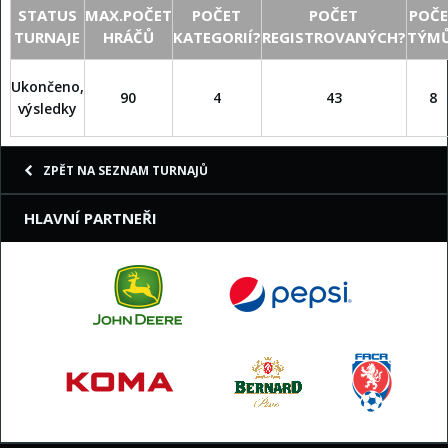
STATUS
MAX.POČET
POČET
POČET
POČ
TURNAJE
HRÁČŮ
KATEGORIÍ?
REGISTROVANÝCH?
TÝM
Ukončeno,
90
4
43
8
výsledky
ZPĚT NA SEZNAM TURNAJŮ
HLAVNÍ PARTNEŘI