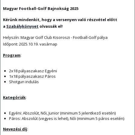
Magyar Football-Golf Bajnokság 2025
Kérünk mindenkit, hogy a versenyen való részvétel előtt
a
Szabálykönyvet
olvassák el!
Helyszín: Magyar Golf Club Kisoroszi - Football-Golf pálya
Időpont: 2025.10.19. vasárnap
Program
:
2x18 pályaszakasz Egyéni
1x18 pályaszakasz Páros
Shotgun indulás
Kategóriák
:
Egyéni: Abszolút, Női, Junior (minimum 5 jelentkező esetén)
Páros: Abszolút (vegyes is lehet), Női (minimum 5 páros esetén)
Nevezési díj
: