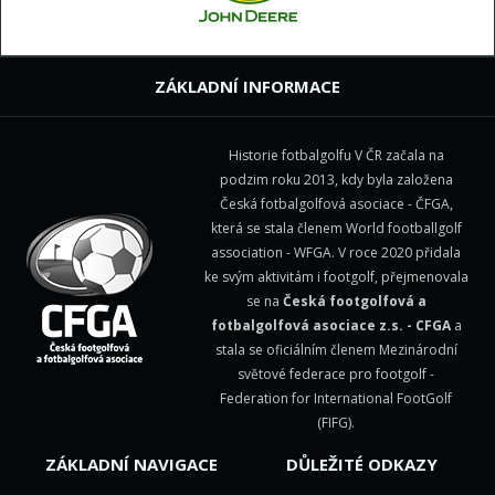
ZÁKLADNÍ INFORMACE
Historie fotbalgolfu V ČR začala na
podzim roku 2013, kdy byla založena
Česká fotbalgolfová asociace - ČFGA,
která se stala členem
World footballgolf
association - WFGA
. V roce 2020 přidala
ke svým aktivitám i footgolf, přejmenovala
se na
Česká footgolfová a
fotbalgolfová asociace z.s. - CFGA
a
stala se oficiálním členem Mezinárodní
světové federace pro footgolf -
Federation for International FootGolf
(FIFG)
.
ZÁKLADNÍ NAVIGACE
DŮLEŽITÉ ODKAZY