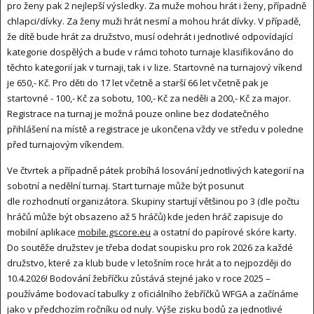
pro ženy pak 2 nejlepší výsledky. Za muže mohou hrát i ženy, případně
chlapci/dívky. Za ženy muži hrát nesmí a mohou hrát dívky. V případě,
že dítě bude hrát za družstvo, musí odehrát i jednotlivé odpovídající
kategorie dospělých a bude v rámci tohoto turnaje klasifikováno do
těchto kategorií jak v turnaji, tak i v lize. Startovné na turnajový víkend
je 650,- Kč. Pro děti do 17 let včetně a starší 66 let včetně pak je
startovné - 100,- Kč za sobotu, 100,- Kč za neděli a 200,- Kč za major.
Registrace na turnaj je možná pouze online bez dodatečného
přihlášení na místě a registrace je ukončena vždy ve středu v poledne
před turnajovým víkendem.
Ve čtvrtek a případně pátek probíhá losování jednotlivých kategorií na
sobotní a nedělní turnaj. Start turnaje může být posunut
dle rozhodnutí organizátora. Skupiny startují většinou po 3 (dle počtu
hráčů může být obsazeno až 5 hráčů) kde jeden hráč zapisuje do
mobilní aplikace
mobile.gscore.eu
a ostatní do papírové skóre karty.
Do soutěže družstev je třeba dodat soupisku pro rok 2026 za každé
družstvo, které za klub bude v letošním roce hrát a to nejpozději do
10.4.2026! Bodování žebříčku zůstává stejné jako v roce 2025 –
používáme bodovací tabulky z oficiálního žebříčků WFGA a začínáme
jako v předchozím ročníku od nuly. Výše zisku bodů za jednotlivé