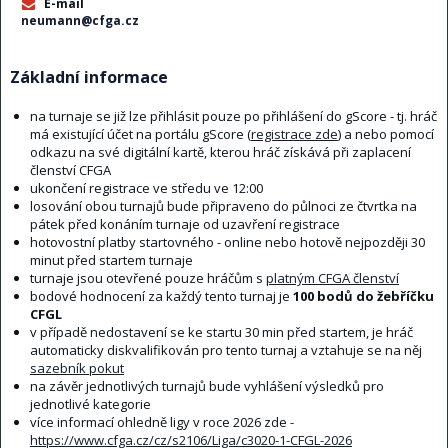
E-mail
neumann@cfga.cz
Základní informace
na turnaje se již lze přihlásit pouze po přihlášení do gScore - tj. hráč
má existující účet na portálu gScore (
registrace zde
) a nebo pomocí
odkazu na své digitální kartě, kterou hráč získává při zaplacení
členství CFGA
ukončení registrace ve středu ve 12:00
losování obou turnajů bude připraveno do půlnoci ze čtvrtka na
pátek před konáním turnaje od uzavření registrace
hotovostní platby startovného - online nebo hotově nejpozději 30
minut před startem turnaje
turnaje jsou otevřené pouze hráčům s
platným CFGA členství
bodové hodnocení za každý tento turnaj je
100 bodů do žebříčku
CFGL
v případě nedostavení se ke startu 30 min před startem, je hráč
automaticky diskvalifikován pro tento turnaj a vztahuje se na něj
sazebník pokut
na závěr jednotlivých turnajů bude vyhlášení výsledků pro
jednotlivé kategorie
více informací ohledně ligy v roce 2026 zde -
https://www.cfga.cz/cz/s2106/Liga/c3020-1-CFGL-2026