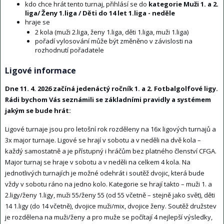
kdo chce hrát tento turnaj, přihlásí se do
kategorie Muži 1. a 2.
liga/ Ženy 1.liga / Děti do 14 let 1.liga - neděle
hraje se
2 kola (muži 2.liga, ženy 1.liga, děti 1.liga, muži 1.liga)
pořadí vylosování může být změněno v závislosti na
rozhodnutí pořadatele
Ligové informace
Dne 11. 4. 2026 začíná jedenáctý ročník 1. a 2. Fotbalgolfové ligy.
Rádi bychom Vás seznámili se základními pravidly a systémem
jakým se bude hrát:
Ligové turnaje jsou pro letošní rok rozděleny na 16x ligových turnajů a
3x major turnaje. Ligové se hrají v sobotu a v neděli na dvě kola –
každý samostatně a je přístupný i hráčům bez platného členství CFGA.
Major turnaj se hraje v sobotu a v neděli na celkem 4 kola. Na
jednotlivých turnajích je možné odehrát i soutěž dvojic, která bude
vždy v sobotu ráno na jedno kolo. Kategorie se hrají takto – muži 1. a
2.ligy/ženy 1.ligy, muži 55/ženy 55 (od 55 včetně – stejně jako svět), děti
14 1.ligy (do 14 včetně), dvojice muži/mix, dvojice ženy. Soutěž družstev
je rozdělena na muži/ženy a pro muže se počítají 4 nejlepší výsledky,