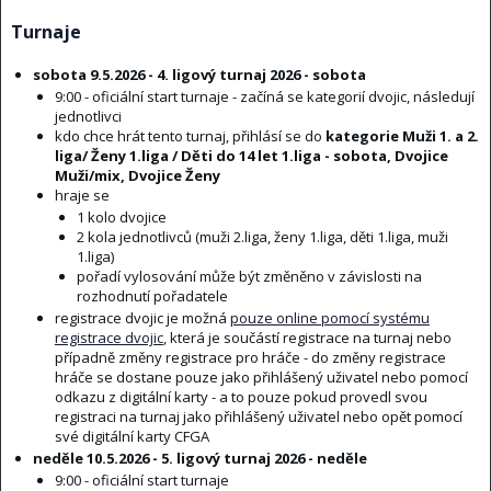
Turnaje
sobota 9.5.2026 - 4. ligový turnaj 2026 - sobota
9:00 - oficiální start turnaje - začíná se kategorií dvojic, následují
jednotlivci
kdo chce hrát tento turnaj, přihlásí se do
kategorie Muži 1. a 2.
liga/ Ženy 1.liga / Děti do 14 let 1.liga - sobota, Dvojice
Muži/mix, Dvojice Ženy
hraje se
1 kolo dvojice
2 kola jednotlivců (muži 2.liga, ženy 1.liga, děti 1.liga, muži
1.liga)
pořadí vylosování může být změněno v závislosti na
rozhodnutí pořadatele
registrace dvojic je možná
pouze online pomocí systému
registrace dvojic
, která je součástí registrace na turnaj nebo
případně změny registrace pro hráče - do změny registrace
hráče se dostane pouze jako přihlášený uživatel nebo pomocí
odkazu z digitální karty - a to pouze pokud provedl svou
registraci na turnaj jako přihlášený uživatel nebo opět pomocí
své digitální karty CFGA
neděle 10.5.2026 - 5. ligový turnaj 2026 - neděle
9:00 - oficiální start turnaje