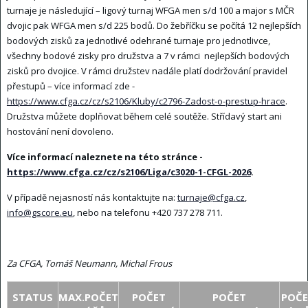
turnaje je následující – ligový turnaj WFGA men s/d 100 a major s MČR
dvojic pak WFGA men s/d 225 bodů. Do žebříčku se počítá 12 nejlepších
bodových zisků za jednotlivé odehrané turnaje pro jednotlivce,
všechny bodové zisky pro družstva a 7 v rámci nejlepších bodových
zisků pro dvojice. V rámci družstev nadále platí dodržování pravidel
přestupů – více informací zde -
https://www.cfga.cz/cz/s2106/Kluby/c2796-Zadost-o-prestup-hrace
.
Družstva můžete doplňovat během celé soutěže. Střídavý start ani
hostování není dovoleno.
Více informací naleznete na této stránce -
https://www.cfga.cz/cz/s2106/Liga/c3020-1-CFGL-2026
.
V případě nejasností nás kontaktujte na:
turnaje@cfga.cz
,
info@gscore.eu
, nebo na telefonu +420 737 278 711.
Za CFGA, Tomáš Neumann, Michal Frous
STATUS
MAX.POČET
POČET
POČET
POČ