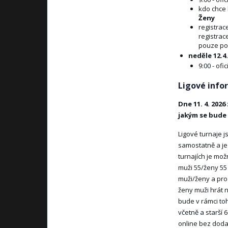
kdo chce 
Ženy
registrac
registrac
pouze pok
neděle 12.4.
9:00 - ofi
Ligové info
Dne 11. 4. 202
jakým se bude 
Ligové turnaje j
samostatně a je 
turnajích je mož
muži 55/ženy 55 
muži/ženy a pro 
ženy muži hrát n
bude v rámci toho
včetně a starší 
online bez doda