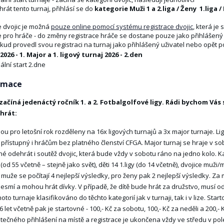
hrát tento turnaj, přihlásí se do
kategorie Muži 1 a 2.liga / Ženy 1.liga /
e dvojic je možná
pouze online pomocí systému registrace dvojic
, která je
e pro hráče - do změny registrace hráče se dostane pouze jako přihlášený u
ud provedl svou registraci na turnaj jako přihlášený uživatel nebo opět p
2026 - 1. Major a 1. ligový turnaj 2026 - 2.den
ciální start 2.dne
rmace
6 začíná jedenáctý ročník 1. a 2. Fotbalgolfové ligy. Rádi bychom Vá
hrát:
sou pro letošní rok rozděleny na 16x ligových turnajů a 3x major turnaje. Li
přístupný i hráčům bez platného členství CFGA. Major turnaj se hraje v sob
né odehrát i soutěž dvojic, která bude vždy v sobotu ráno na jedno kolo. Kate
(od 55 včetně – stejně jako svět), děti 14 1.ligy (do 14 včetně), dvojice muži
muže se počítají 4 nejlepší výsledky, pro ženy pak 2 nejlepší výsledky. Za
esmí a mohou hrát dívky. V případě, že dítě bude hrát za družstvo, musí od
to turnaje klasifikováno do těchto kategorií jak v turnaji, tak i v lize. Start
66 let včetně pak je startovné - 100,- Kč za sobotu, 100,- Kč za neděli a 200
tečného přihlášení na místě a registrace je ukončena vždy ve středu v p