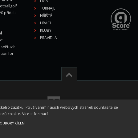
LIGA
otballgolf
TURNAJE
20 přidala
HŘIŠTĚ
HRÁČI
KLUBY
vá
PRAVIDLA
se
í světové
tion for
ského zážitku. Používáním našich webových stránek souhlasíte se
borů cookie.
Více informací
OUBORY CÍLENÍ
026 -
Česká footgolfová a fotbalgolfová asociace z.s. - CFGA
|
Vyrobe