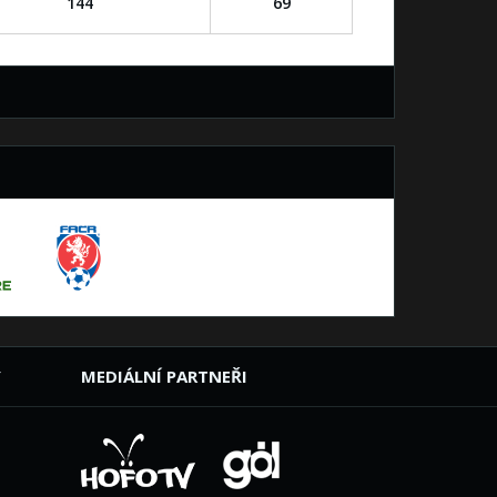
144
69
Y
MEDIÁLNÍ PARTNEŘI