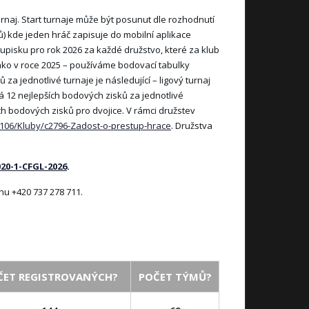
urnaj. Start turnaje může být posunut dle rozhodnutí
ů) kde jeden hráč zapisuje do mobilní aplikace
upisku pro rok 2026 za každé družstvo, které za klub
jako v roce 2025 – používáme bodovací tabulky
a jednotlivé turnaje je následující – ligový turnaj
 12 nejlepších bodových zisků za jednotlivé
ch bodových zisků pro dvojice. V rámci družstev
2106/Kluby/c2796-Zadost-o-prestup-hrace
. Družstva
20-1-CFGL-2026
.
nu +420 737 278 711.
ČET REGISTROVANÝCH?
POČET TÝMŮ?