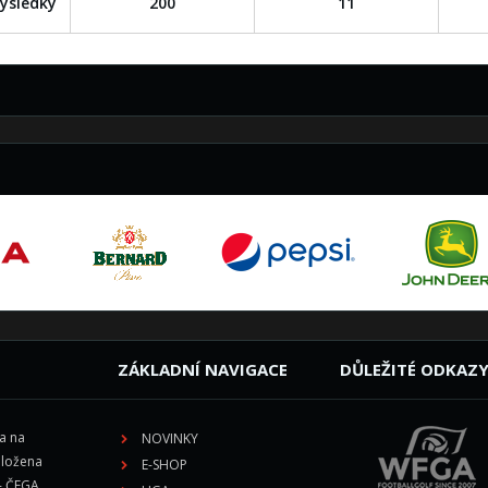
ýsledky
200
11
ZÁKLADNÍ NAVIGACE
DŮLEŽITÉ ODKAZ
la na
NOVINKY
aložena
E-SHOP
- ČFGA,