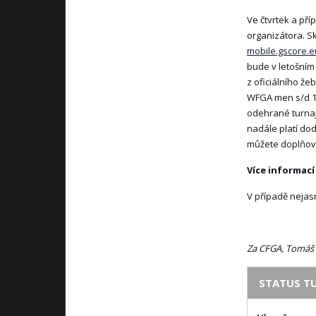
Ve čtvrtek a pří
organizátora. Sk
mobile.gscore.e
bude v letošním
z oficiálního že
WFGA men s/d 10
odehrané turnaj
nadále platí dod
můžete doplňova
Více informací
V případě nejas
Za CFGA, Tomáš
STATUS T