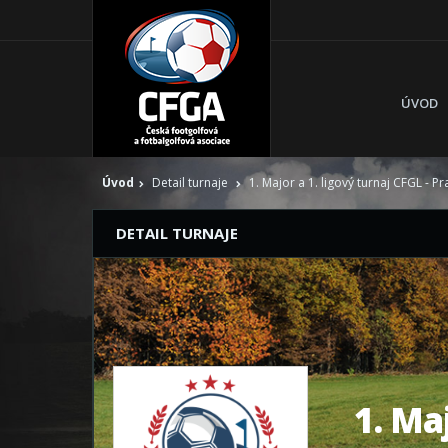
ÚVOD
Úvod
Detail turnaje
1. Major a 1. ligový turnaj CFGL - P
DETAIL TURNAJE
1. Ma