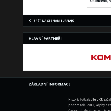
Ukončeno, v
ZPĚT NA SEZNAM TURNAJŮ
HLAVNÍ PARTNEŘI
ZÁKLADNÍ INFORMACE
Historie fotbalgolfu V ČR zača
podzim roku 2013, kdy byla z
Česká fotbalgolfová asociace 