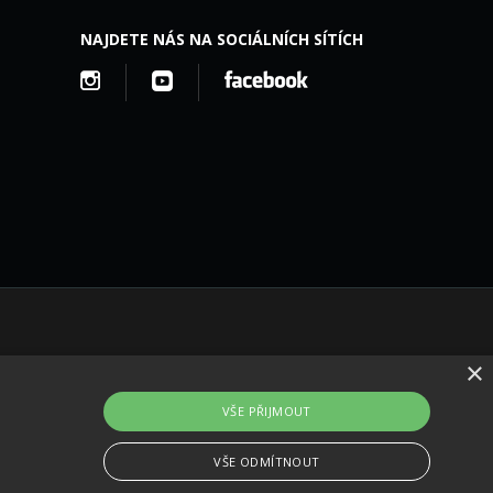
NAJDETE NÁS NA SOCIÁLNÍCH SÍTÍCH
×
VŠE PŘIJMOUT
VŠE ODMÍTNOUT
no ve studiu
M square s.r.o.