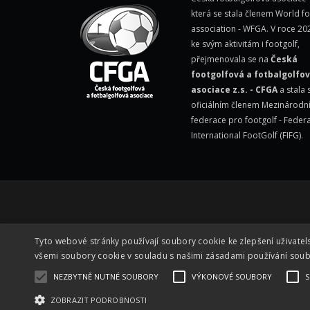
která se stala členem
World fo
association - WFGA
. V roce 20
ke svým aktivitám i footgolf,
přejmenovala se na
Česká
footgolfová a fotbalgolfo
asociace z.s. - CFGA
a stala 
oficiálním členem Mezinárodn
federace pro footgolf -
Federa
International FootGolf (FIFG)
.
Tyto webové stránky používají soubory cookie ke zlepšení uživatel
všemi soubory cookie v souladu s našimi zásadami používání sou
NEZBYTNĚ NUTNÉ SOUBORY
VÝKONOVÉ SOUBORY
S
ZOBRAZIT PODROBNOSTI
Všechna práva vyhrazena © 2