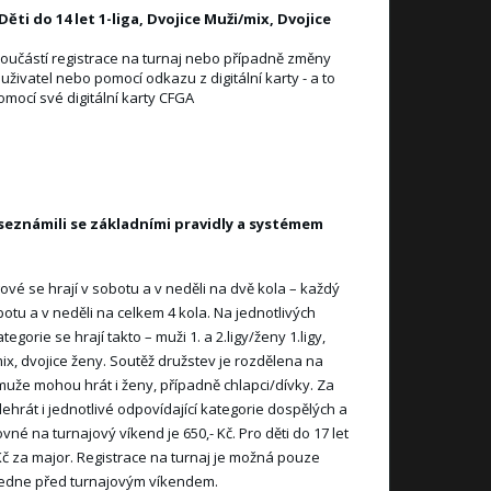
 Děti do 14 let 1-liga, Dvojice Muži/mix, Dvojice
 součástí registrace na turnaj nebo případně změny
živatel nebo pomocí odkazu z digitální karty - a to
omocí své digitální karty CFGA
s seznámili se základními pravidly a systémem
gové se hrají v sobotu a v neděli na dvě kola – každý
otu a v neděli na celkem 4 kola. Na jednotlivých
gorie se hrají takto – muži 1. a 2.ligy/ženy 1.ligy,
/mix, dvojice ženy. Soutěž družstev je rozdělena na
 muže mohou hrát i ženy, případně chlapci/dívky. Za
ehrát i jednotlivé odpovídající kategorie dospělých a
ovné na turnajový víkend je 650,- Kč. Pro děti do 17 let
,- Kč za major. Registrace na turnaj je možná pouze
oledne před turnajovým víkendem.