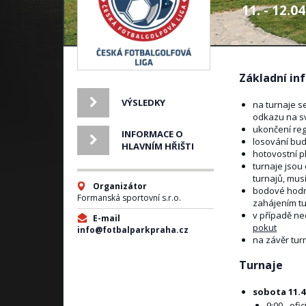
11. - 12.0
Základní in
VÝSLEDKY
na turnaje se
odkazu na své
ukončení reg
INFORMACE O
losování bud
HLAVNÍM HŘIŠTI
hotovostní pl
turnaje jsou 
turnajů, musí
Organizátor
bodové hodno
Formanská sportovní s.r.o.
zahájením t
v případě ne
E-mail
pokut
info@fotbalparkpraha.cz
na závěr tur
Turnaje
sobota 11.4.
9:00 - ofi