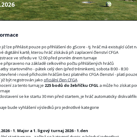
4.2026
formace
 již lze přihlásit pouze po přihlášení do gScore - tj. hráč má existující účet 
 digitální kartě, kterou hráč získává při zaplacení členství CFGA
istrace ve středu ve 12:00 před prvním dnem turnaje
e připraveno na základě celkového počtu přihlášených hráčů
atby startovného - pátek celý den (před tréninkem), sobota 8:00 - 8:30
otevřené i nově příchozím hráčům bez platného CFGA členství - platí pouze 
 již být registrován jako
oficiální člen CFGA
cení za tento turnaj je
225 bodů do žebříčku CFGL
a může ho získat pou
urnaje
dostavení se ke startu 30 min před startem, je hráč automaticky diskvalifi
naje bude vyhlášení výsledků pro jednotlivé kategorie
2026 - 1. Major a 1. ligový turnaj 2026 - 1.den
ciální start turnaje - začíná se kategorií dvojic, následují jednotlivci