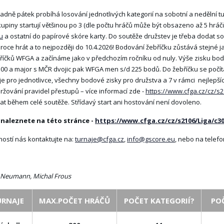
padně pátek probíhá losování jednotlivých kategorií na sobotní a nedělní t
upiny startují většinou po 3 (dle počtu hráčů může být obsazeno až 5 hráč
u
a ostatní do papírové skóre karty. Do soutěže družstev je třeba dodat so
 roce hrát a to nejpozději do 10.4.2026! Bodování žebříčku zůstává stejné 
bříčků WFGA a začínáme jako v předchozím ročníku od nuly. Výše zisku bodů z
0 a major s MČR dvojic pak WFGA men s/d 225 bodů. Do žebříčku se počítá
e pro jednotlivce, všechny bodové zisky pro družstva a 7 v rámci nejlepší
ržování pravidel přestupů – více informací zde -
https://www.cfga.cz/cz/s
t během celé soutěže. Střídavý start ani hostování není dovoleno.
 naleznete na této stránce -
https://www.cfga.cz/cz/s2106/Liga/c30
ností nás kontaktujte na:
turnaje@cfga.cz
,
info@gscore.eu
, nebo na telefo
 Neumann, Michal Frous
URNAJE
MAX.POČET HRÁČŮ
POČET KATEGORIÍ?
PO