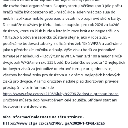
dle rozhodnutí organizátora. Skupiny startují většinou po 3 (dle počtu
hráčů může být obsazeno až 5 hráčů) kde jeden hráč zapisuje do
mobilní aplikace
mobile.gscore.eu
a ostatní do papírové skóre karty.
Do soutěže družstev je třeba dodat soupisku pro rok 2026 za každé
družstvo, které za klub bude v letošním roce hrát a to nejpozději do
10.4.2026! Bodování žebříčku zůstává stejné jako v roce 2025 –
používáme bodovací tabulky z oficiálního žebříčků WFGA a začínáme
jako v předchozím ročníku od nuly. Výše zisku bodů za jednotlivé
turnaje je následující – ligový turnaj WFGA men s/d 100 a major s MČR
dvojic pak WFGA men s/d 225 bodů. Do žebříčku se počítá 12 nejlepších
bodových zisků za jednotlivé odehrané turnaje pro jednotlivce,
všechny bodové zisky pro družstva a 7 v rámci nejlepších bodových
zisků pro dvojice. V rámci družstev nadále platí dodržování pravidel
přestupů – více informací zde -
https://www.cfga.cz/cz/s2106/Kluby/c2796-Zadost-o-prestup-hrace
.
Družstva můžete doplňovat během celé soutěže. Střídavý start ani
hostování není dovoleno.
Více informací naleznete na této stránce -
https://www.cfga.cz/cz/s2106/Liga/c3020-1-CFGL-2026
.