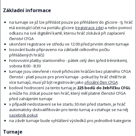
Základní informace
na turnaje se již lze přihlásit pouze po přihlášení do gScore - tj. hráč
má existující účet na portálu gScore (
registrace zde
) a nebo pomocí
odkazu na své digitální kartě, kterou hráč získává při zaplacení
členství CFGA
ukončení registrace ve středu ve 12:00 před prvním dnem turnaje
losování bude připraveno na základě celkového počtu
přihlášených hráčů
hotovostní platby startovného - pátek celý den (před tréninkem),
sobota 8:00 - 8:30
turnaje jsou otevřené i nově příchozím hráčům bez platného CFGA
členství - platí pouze pro první turnaje - pokud by hráč chtěl hrát
více turnajů, musí již být registrován jako
oficiální člen CFGA
bodové hodnocení za tento turnaj je
225 bodů do žebříčku CFGL
a může ho získat pouze ten hráč, který měl platné členství CFGA
před zahájením turnaje
v případě nedostavení se ke startu 30 min před startem, je hráč
automaticky diskvalifikován pro tento turnaj a vztahuje se na něj
sazebník pokut
na závěr turnaje bude vyhlášení výsledků pro jednotlivé kategorie
Turnaje