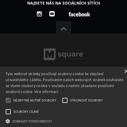
NAJDETE NÁS NA SOCIÁLNÍCH SÍTÍCH
Tyto webové stránky používají soubory cookie ke zlepšení
uživatelského zážitku. Používáním našich webových stránek souhlasíte
Všechna práva vyhrazena © 2026 -
Česká footgolfová a
se všemi soubory cookie v souladu s našimi zásadami používání
fotbalgolfová asociace z.s. - CFGA
|
Vyrobeno ve studiu
M
souborů cookie.
Více informací
square s.r.o.
NEZBYTNĚ NUTNÉ SOUBORY
VÝKONOVÉ SOUBORY
SOUBORY CÍLENÍ
ZOBRAZIT PODROBNOSTI