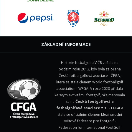
ZÁKLADNÍ INFORMACE
Historie fotbalgolfu V ČR začala na
podzim roku 2013, kdy byla založena
Česká fotbalgolfová asociace - ČFGA,
která se stala členem
World footballgolf
association - WFGA
. V roce 2020 přidala
ke svým aktivitám i footgolf, přejmenovala
se na
Česká footgolfová a
fotbalgolfová asociace z.s. - CFGA
a
stala se oficiálním členem Mezinárodní
světové federace pro footgolf -
Federation for International FootGolf