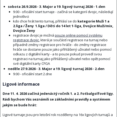
sobota 26.9.2026 - 3. Major a 19. ligový turnaj 2026 - 1.den
9:00 - oficiální start turnaje - začíná se kategorií dvojic, následují
jednotlivci
kdo chce hrát tento turnaj, přihlásí se do
kategorie Muži 1 a
2.liga / Ženy 1.liga / Děti do 14 let 1-liga, Dvojice Muži/mix,
Dvojice Ženy
registrace dvojic je možná
pouze online pomocí systému
registrace dvojic
, která je součástí registrace na turnaj nebo
případně změny registrace pro hráče - do změny registrace
hráče se dostane pouze jako přihlášený uživatel nebo pomocí
odkazu z digitální karty - a to pouze pokud provedl svou
registraci na turnaj jako přihlášený uživatel nebo opět pomocí
své digitální karty CFGA
neděle 27.9.2026 - 3. Major a 19. ligový turnaj 2026 - 2.den
9:00 - oficiální start 2.dne
Ligové informace
Dne 11. 4. 2026 začíná jedenáctý ročník 1. a 2. Fotbalgolfové ligy.
Rádi bychom Vás seznámili se základními pravidly a systémem
jakým se bude hrát:
Ligové turnaje jsou pro letošní rok rozděleny na 16x ligových turnajů a