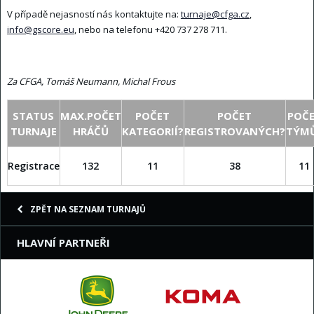
V případě nejasností nás kontaktujte na:
turnaje@cfga.cz
,
info@gscore.eu
, nebo na telefonu +420 737 278 711.
Za CFGA, Tomáš Neumann, Michal Frous
STATUS
MAX.POČET
POČET
POČET
POČ
TURNAJE
HRÁČŮ
KATEGORIÍ?
REGISTROVANÝCH?
TÝM
Registrace
132
11
38
11
ZPĚT NA SEZNAM TURNAJŮ
HLAVNÍ PARTNEŘI