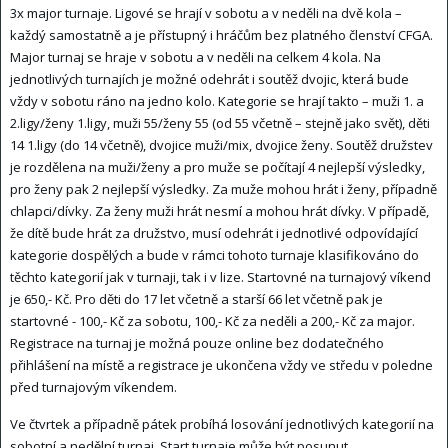
3x major turnaje. Ligové se hrají v sobotu a v neděli na dvě kola –
každý samostatně a je přístupný i hráčům bez platného členství CFGA.
Major turnaj se hraje v sobotu a v neděli na celkem 4 kola. Na
jednotlivých turnajích je možné odehrát i soutěž dvojic, která bude
vždy v sobotu ráno na jedno kolo. Kategorie se hrají takto – muži 1. a
2.ligy/ženy 1.ligy, muži 55/ženy 55 (od 55 včetně – stejně jako svět), děti
14 1.ligy (do 14 včetně), dvojice muži/mix, dvojice ženy. Soutěž družstev
je rozdělena na muži/ženy a pro muže se počítají 4 nejlepší výsledky,
pro ženy pak 2 nejlepší výsledky. Za muže mohou hrát i ženy, případně
chlapci/dívky. Za ženy muži hrát nesmí a mohou hrát dívky. V případě,
že dítě bude hrát za družstvo, musí odehrát i jednotlivé odpovídající
kategorie dospělých a bude v rámci tohoto turnaje klasifikováno do
těchto kategorií jak v turnaji, tak i v lize. Startovné na turnajový víkend
je 650,- Kč. Pro děti do 17 let včetně a starší 66 let včetně pak je
startovné - 100,- Kč za sobotu, 100,- Kč za neděli a 200,- Kč za major.
Registrace na turnaj je možná pouze online bez dodatečného
přihlášení na místě a registrace je ukončena vždy ve středu v poledne
před turnajovým víkendem.
Ve čtvrtek a případně pátek probíhá losování jednotlivých kategorií na
sobotní a nedělní turnaj. Start turnaje může být posunut