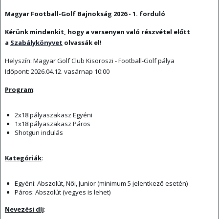
Magyar Football-Golf Bajnokság 2026 - 1. forduló
Kérünk mindenkit, hogy a versenyen való részvétel előtt
a
Szabálykönyvet
olvassák el!
Helyszín: Magyar Golf Club Kisoroszi - Football-Golf pálya
Időpont: 2026.04.12. vasárnap 10:00
Program
:
2x18 pályaszakasz Egyéni
1x18 pályaszakasz Páros
Shotgun indulás
Kategóriák
:
Egyéni: Abszolút, Női, Junior (minimum 5 jelentkező esetén)
Páros: Abszolút (vegyes is lehet)
Nevezési díj
: