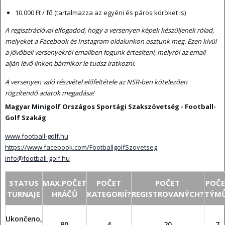
10.000 Ft / fő (tartalmazza az egyéni és páros köröket is)
A regisztrációval elfogadod, hogy a versenyen képek készüljenek rólad,
melyeket a Facebook és Instagram oldalunkon osztunk meg. Ezen kívül
a jövőbeli versenyekről emailben fogunk értesíteni, melyről az email
alján lévő linken bármikor le tudsz iratkozni.
A versenyen való részvétel előfeltétele az NSR-ben kötelezően
rögzítendő adatok megadása!
Magyar Minigolf Országos Sportági Szakszövetség - Football-
Golf Szakág
www.football-golf.hu
https://www.facebook.com/FootballgolfSzovetseg
info@football-golf.hu
STATUS
MAX.POČET
POČET
POČET
POČ
TURNAJE
HRÁČŮ
KATEGORIÍ?
REGISTROVANÝCH?
TÝM
Ukončeno,
90
4
20
7