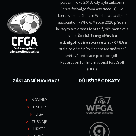
podzim roku 2013, kdy byla založena
Česká fotbalgolfová asociace - ČFGA,
která se stala členem
World footballgolf
association - WFGA
. V roce 2020 přidala
ke svým aktivitám i footgolf, přejmenovala
se na
Česká footgolfová a
fotbalgolfová asociace z.s. - CFGA
a
stala se oficiálním členem Mezinárodní
světové federace pro footgolf -
Federation for International FootGolf
(FIFG)
.
ZÁKLADNÍ NAVIGACE
DŮLEŽITÉ ODKAZY
NOVINKY
E-SHOP
LIGA
TURNAJE
HŘIŠTĚ