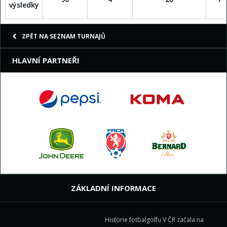
výsledky
ZPĚT NA SEZNAM TURNAJŮ
HLAVNÍ PARTNEŘI
ZÁKLADNÍ INFORMACE
Historie fotbalgolfu V ČR začala na