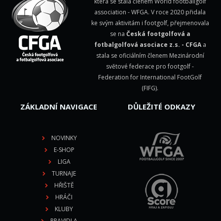
která se stala členem
World footballgolf
association - WFGA
. V roce 2020 přidala
ke svým aktivitám i footgolf, přejmenovala
se na
Česká footgolfová a
fotbalgolfová asociace z.s. - CFGA
a
stala se oficiálním členem Mezinárodní
světové federace pro footgolf -
Federation for International FootGolf
(FIFG)
.
ZÁKLADNÍ NAVIGACE
DŮLEŽITÉ ODKAZY
NOVINKY
E-SHOP
LIGA
TURNAJE
HŘIŠTĚ
HRÁČI
KLUBY
PRAVIDLA