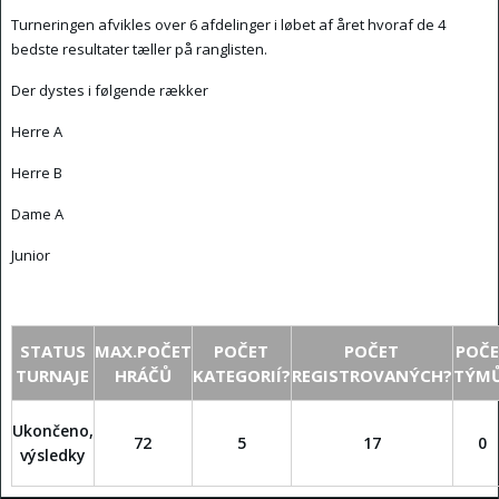
Turneringen afvikles over 6 afdelinger i løbet af året hvoraf de 4
bedste resultater tæller på ranglisten.
Der dystes i følgende rækker
Herre A
Herre B
Dame A
Junior
STATUS
MAX.POČET
POČET
POČET
POČ
TURNAJE
HRÁČŮ
KATEGORIÍ?
REGISTROVANÝCH?
TÝM
Ukončeno,
72
5
17
0
výsledky