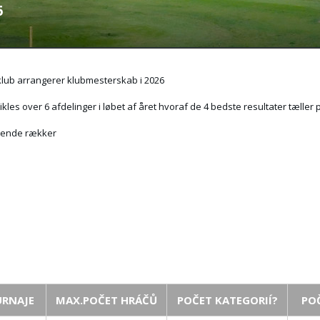
6
klub arrangerer klubmesterskab i 2026
kles over 6 afdelinger i løbet af året hvoraf de 4 bedste resultater tæller 
lgende rækker
URNAJE
MAX.POČET HRÁČŮ
POČET KATEGORIÍ?
PO