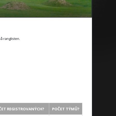
på ranglisten.
ČET REGISTROVANÝCH?
POČET TÝMŮ?