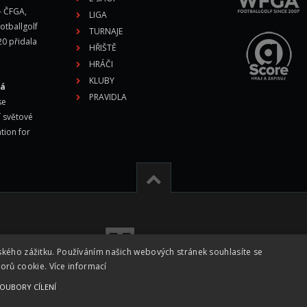
- ČFGA,
LIGA
otballgolf
TURNAJE
20 přidala
HŘIŠTĚ
HRÁČI
KLUBY
vá
PRAVIDLA
se
í světové
tion for
ského zážitku. Používáním našich webových stránek souhlasíte se
borů cookie.
Více informací
OUBORY CÍLENÍ