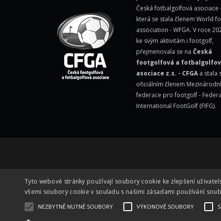
Česká fotbalgolfová asociace 
která se stala členem
World fo
association - WFGA
. V roce 20
ke svým aktivitám i footgolf,
přejmenovala se na
Česká
footgolfová a fotbalgolfo
asociace z.s. - CFGA
a stala 
oficiálním členem Mezinárodn
federace pro footgolf -
Federa
International FootGolf (FIFG)
.
Tyto webové stránky používají soubory cookie ke zlepšení uživatel
všemi soubory cookie v souladu s našimi zásadami používání sou
NEZBYTNĚ NUTNÉ SOUBORY
VÝKONOVÉ SOUBORY
S