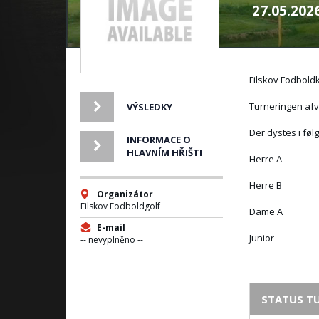
27.05.202
Filskov Fodbold
Turneringen afvi
VÝSLEDKY
Der dystes i fø
INFORMACE O
HLAVNÍM HŘIŠTI
Herre A
Herre B
Organizátor
Filskov Fodboldgolf
Dame A
E-mail
Junior
-- nevyplněno --
STATUS T