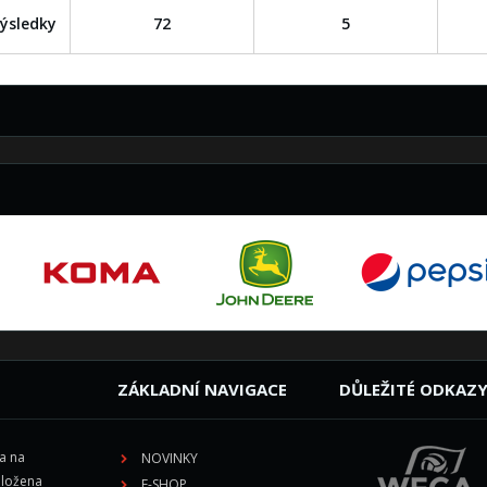
ýsledky
72
5
ZÁKLADNÍ NAVIGACE
DŮLEŽITÉ ODKAZ
la na
NOVINKY
aložena
E-SHOP