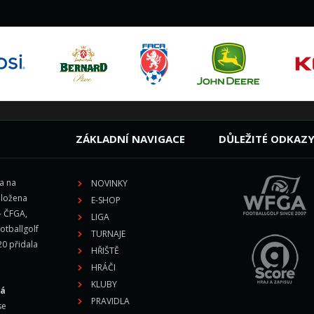
ZÁKLADNÍ NAVIGACE
DŮLEŽITÉ ODKAZ
la na
NOVINKY
aložena
E-SHOP
- ČFGA,
LIGA
otballgolf
TURNAJE
20 přidala
HŘIŠTĚ
HRÁČI
KLUBY
vá
PRAVIDLA
se