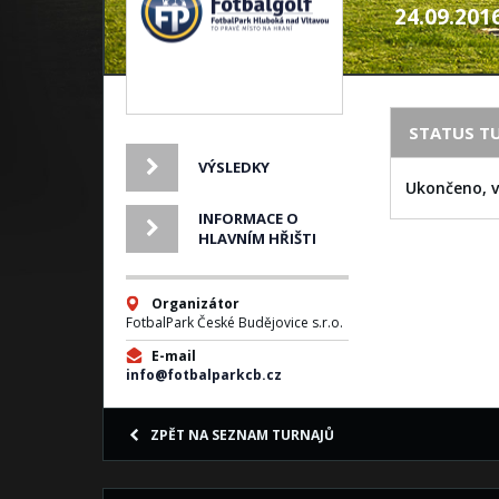
24.09.201
STATUS T
VÝSLEDKY
Ukončeno, v
INFORMACE O
HLAVNÍM HŘIŠTI
Organizátor
FotbalPark České Budějovice s.r.o.
E-mail
info@fotbalparkcb.cz
ZPĚT NA SEZNAM TURNAJŮ