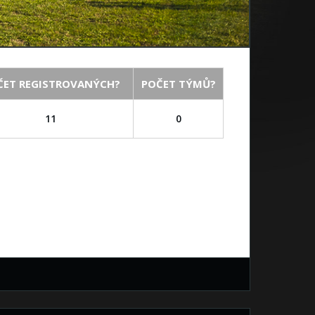
ČET REGISTROVANÝCH?
POČET TÝMŮ?
11
0