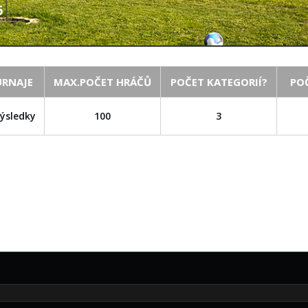
6
URNAJE
MAX.POČET HRÁČŮ
POČET KATEGORIÍ?
PO
ýsledky
100
3