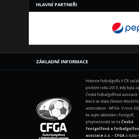
HLAVNÍ PARTNEŘI
ZÁKLADNÍ INFORMACE
Historie fotbalgolfu V ČR zača
podzim roku 2013, kdy byla z
Česká fotbalgolfová asociace 
která se stala členem
World fo
association - WFGA
. V roce 20
ke svým aktivitám i footgolf,
přejmenovala se na
Česká
footgolfová a fotbalgolfo
asociace z.s. - CFGA
a stala 