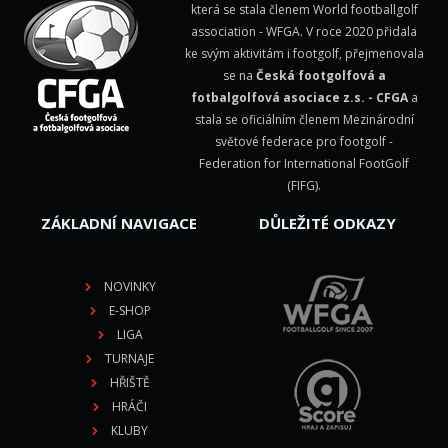
která se stala členem
World footballgolf
association - WFGA
. V roce 2020 přidala
ke svým aktivitám i footgolf, přejmenovala
se na
Česká footgolfová a
fotbalgolfová asociace z.s. - CFGA
a
stala se oficiálním členem Mezinárodní
světové federace pro footgolf -
Federation for International FootGolf
(FIFG)
.
ZÁKLADNÍ NAVIGACE
DŮLEŽITÉ ODKAZY
NOVINKY
E-SHOP
LIGA
TURNAJE
HŘIŠTĚ
HRÁČI
KLUBY