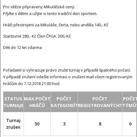
Pro vítěze připraveny Mikulášské ceny.
Přjďte s dětmi a užijte si tento tradiční den sportem.
Hráči přestrojeni za Mikuláše, čerta, nebo anděla 140,- Kč
Startovné 280,- Kč Člen ČFGA. 200,-Kč
Děti do 12 let zdarma
Pořadatel si vyhrazuje právo zrušit turnaj v případě špatného počasí.
V případě zrušení odešle informaci o zrušení mail všem registrovaným
hráčům do 7.12.2018 21:00 hod.
STATUS
MAX.POČET
POČET
POČET
POČE
TURNAJE
HRÁČŮ
KATEGORIÍ?
REGISTROVANÝCH?
TÝMŮ
Turnaj
50
3
8
0
zrušen