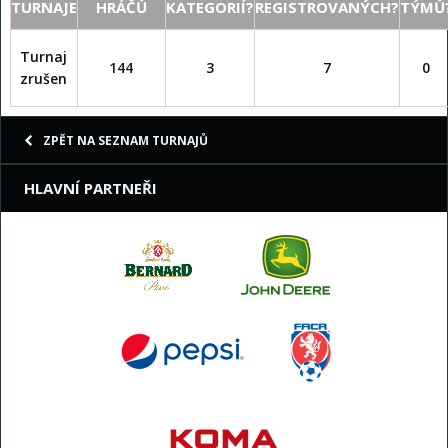
TURNAJE
HRÁČŮ
KATEGORIÍ?
REGISTROVANÝCH?
TÝMŮ
Turnaj
144
3
7
0
zrušen
ZPĚT NA SEZNAM TURNAJŮ
HLAVNÍ PARTNEŘI