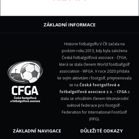
ZÁKLADNÍ INFORMACE
Historie fotbalgolfu V ČR začala na
podzim roku 2013, kdy byla založena
Česká fotbalgolfová asociace - ČFGA,
která se stala členem
World footballgolf
association - WFGA
. V roce 2020 přidala
ke svým aktivitám i footgolf, přejmenovala
se na
Česká footgolfová a
fotbalgolfová asociace z.s. - CFGA
a
stala se oficiálním členem Mezinárodní
světové federace pro footgolf -
Federation for International FootGolf
(FIFG)
.
ZÁKLADNÍ NAVIGACE
DŮLEŽITÉ ODKAZY