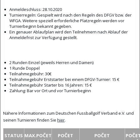
Anmeldeschluss: 28.10.2020
Turnierregeln: Gespielt wird nach den Regeln des DFGV bzw. der
WFGA. Weitere speziell erforderliche Platzregeln werden vor
Turnierbeginn bekannt gegeben.
Ein genauer Ablaufplan wird den Teilnehmern nach Ablauf der
Anmeldefrist zur Verfügung gestellt.
2 Runden Einzel (jeweils Herren und Damen)
1 Runde Doppel
Teilnahmegebühr: 30€
Teilnahmegebühr Erststarter bei einem DFGV-Turnier: 15 €
Teilnahmegebühr Starter bis 16 Jahren: 15 €
Zahlung: Bar vor Ort und vor Turnierbeginn
Nähere Informationen zum Deutschen Fussballgolf Verband e.V. und
seinen Turnieren finden Sie
hier
.
STATUS
MAX.POČET
POČET
POČET
POČE