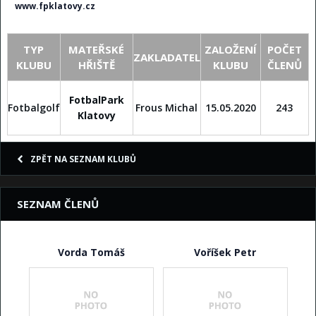
www.fpklatovy.cz
TYP
MATEŘSKÉ
ZALOŽENÍ
POČET
ZAKLADATEL
KLUBU
HŘIŠTĚ
KLUBU
ČLENŮ
FotbalPark
Fotbalgolf
Frous Michal
15.05.2020
243
Klatovy
ZPĚT NA SEZNAM KLUBŮ
SEZNAM ČLENŮ
Vorda Tomáš
Voříšek Petr