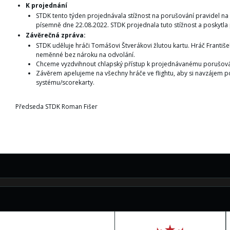
K projednání
STDK tento týden projednávala stížnost na porušování pravidel na 1
písemně dne 22.08.2022. STDK projednala tuto stížnost a poskytla
Závěrečná zpráva:
STDK uděluje hráči Tomášovi Štverákovi žlutou kartu. Hráč Franti
neměnné bez nároku na odvolání.
Chceme vyzdvihnout chlapský přístup k projednávanému porušován
Závěrem apelujeme na všechny hráče ve flightu, aby si navzájem po
systému/scorekarty.
Předseda STDK Roman Fišer