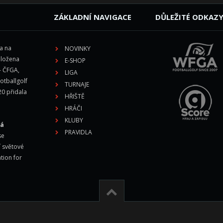
ZÁKLADNÍ NAVIGACE
DŮLEŽITÉ ODKAZ
la na
NOVINKY
aložena
E-SHOP
- ČFGA,
LIGA
otballgolf
TURNAJE
20 přidala
HŘIŠTĚ
HRÁČI
KLUBY
vá
PRAVIDLA
se
í světové
tion for