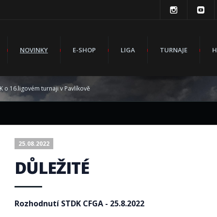
NOVINKY
E-SHOP
LIGA
TURNAJE
H
 o 16.ligovém turnaji v Pavlíkově
25.08.2022
DŮLEŽITÉ
Rozhodnutí STDK CFGA - 25.8.2022