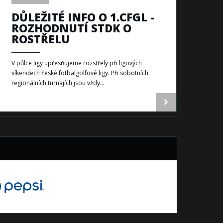
DŮLEŽITÉ INFO O 1.CFGL -
ROZHODNUTÍ STDK O
ROSTŘELU
V půlce ligy upřesňujeme rozstřely při ligových
víkendech české fotbalgolfové ligy. Při sobotních
regionálních turnajích jsou vždy...