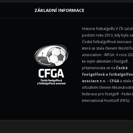
ZÁKLADNÍ INFORMACE
Historie fotbalgolfu V ČR zača
podzim roku 2013, kdy byla z
Česká fotbalgolfová asociace 
která se stala členem
World fo
association - WFGA
. V roce 20
ke svým aktivitám i footgolf,
přejmenovala se na
Česká
footgolfová a fotbalgolfo
asociace z.s. - CFGA
a stala 
oficiálním členem Mezinárodn
federace pro footgolf -
Federa
International FootGolf (FIFG)
.