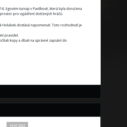
6. ligovém turnaji v Pavlíkově, která byla doručena
 prostor pro vyjádření dotčených hráčů.
šek Holubek dostává napomenutí. Toto rozhodnutí je
í pravidel.
čítali kopy a dbali na správné zapsání do
19.07.2022