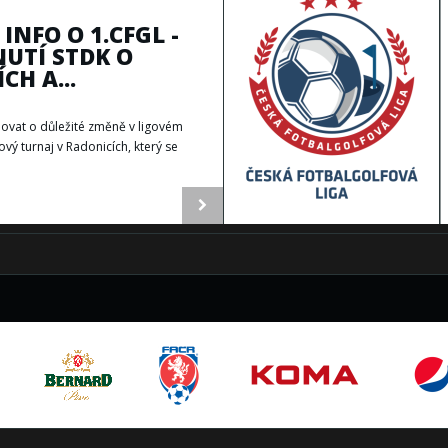
INFO O 1.CFGL -
UTÍ STDK O
CH A...
ovat o důležité změně v ligovém
ový turnaj v Radonicích, který se