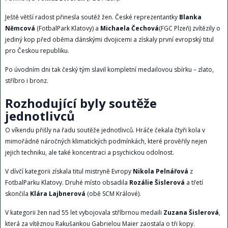
Ještě větší radost přinesla soutěž žen. České reprezentantky
Blanka
Němcová
(FotbalPark Klatovy) a
Michaela Čechová
(FGC Plzeň) zvítězily o
jediný kop před oběma dánskými dvojicemi a získaly první evropský titul
pro Českou republiku.
Po úvodním dni tak český tým slavil kompletní medailovou sbírku – zlato,
stříbro i bronz.
Rozhodující byly soutěže
jednotlivců
O víkendu přišly na řadu soutěže jednotlivců. Hráče čekala čtyři kola v
mimořádně náročných klimatických podmínkách, které prověřily nejen
jejich techniku, ale také koncentraci a psychickou odolnost.
V dívčí kategorii získala titul mistryně Evropy
Nikola Pelnářová
z
FotbalParku Klatovy. Druhé místo obsadila
Rozálie Šislerová
a třetí
skončila
Klára Lajbnerová
(obě SCM Králové).
V kategorii žen nad 55 let vybojovala stříbrnou medaili
Zuzana Šislerová
,
která za vítěznou Rakušankou Gabrielou Maier zaostala o tři kopy.