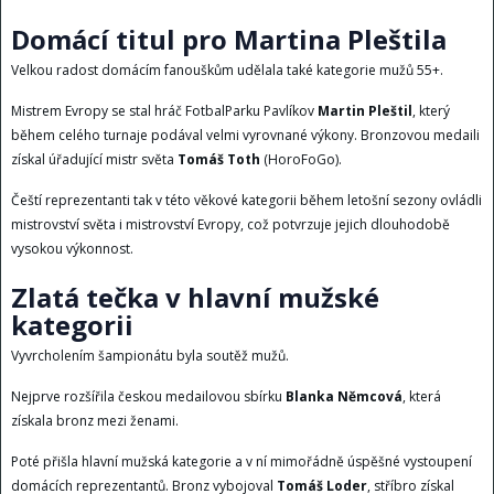
Domácí titul pro Martina Pleštila
Velkou radost domácím fanouškům udělala také kategorie mužů 55+.
Mistrem Evropy se stal hráč FotbalParku Pavlíkov
Martin Pleštil
, který
během celého turnaje podával velmi vyrovnané výkony. Bronzovou medaili
získal úřadující mistr světa
Tomáš Toth
(HoroFoGo).
Čeští reprezentanti tak v této věkové kategorii během letošní sezony ovládli
mistrovství světa i mistrovství Evropy, což potvrzuje jejich dlouhodobě
vysokou výkonnost.
Zlatá tečka v hlavní mužské
kategorii
Vyvrcholením šampionátu byla soutěž mužů.
Nejprve rozšířila českou medailovou sbírku
Blanka Němcová
, která
získala bronz mezi ženami.
Poté přišla hlavní mužská kategorie a v ní mimořádně úspěšné vystoupení
domácích reprezentantů. Bronz vybojoval
Tomáš Loder
, stříbro získal