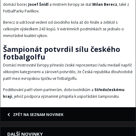
domácí borec
Josef Šnídl
a mistrem Evropy se stal
Milan Berecz
, také z
FotbalParku Pavlíkov.
Berecz si udržoval vedení od úvodního kola až do finále a zvítězil s
celkovým výsledkem 243 kopů. V extrémních podmínkách se jednalo o
mimořádně kvalitní výkon.
Šampionát potvrdil sílu českého
fotbalgolfu
Domácí mistrovství Evropy přineslo české reprezentaci řadu medailí napříč
věkovými kategoriemi a zároveň potvrdilo, že Česká republika dlouhodobě
patří mezi evropskou špičku ve fotbalgolfu.
Poděkování patří všem partnerům, dobrovolníkům a
Středočeskému
kraji
, jehož podpora významně přispěla k uspořádání šampionátu.
ZPĚT NA SEZNAM NOVINEK
DALŠÍ NOVINKY