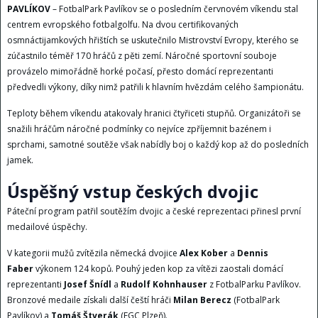
PAVLÍKOV
– FotbalPark Pavlíkov se o posledním červnovém víkendu stal
centrem evropského fotbalgolfu. Na dvou certifikovaných
osmnáctijamkových hřištích se uskutečnilo Mistrovství Evropy, kterého se
zúčastnilo téměř 170 hráčů z pěti zemí. Náročné sportovní souboje
provázelo mimořádně horké počasí, přesto domácí reprezentanti
předvedli výkony, díky nimž patřili k hlavním hvězdám celého šampionátu.
Teploty během víkendu atakovaly hranici čtyřiceti stupňů. Organizátoři se
snažili hráčům náročné podmínky co nejvíce zpříjemnit bazénem i
sprchami, samotné soutěže však nabídly boj o každý kop až do posledních
jamek.
Úspěšný vstup českých dvojic
Páteční program patřil soutěžím dvojic a české reprezentaci přinesl první
medailové úspěchy.
V kategorii mužů zvítězila německá dvojice
Alex Kober
a
Dennis
Faber
výkonem 124 kopů. Pouhý jeden kop za vítězi zaostali domácí
reprezentanti
Josef Šnídl
a
Rudolf Kohnhauser
z FotbalParku Pavlíkov.
Bronzové medaile získali další čeští hráči
Milan Berecz
(FotbalPark
Pavlíkov) a
Tomáš Štverák
(FGC Plzeň).