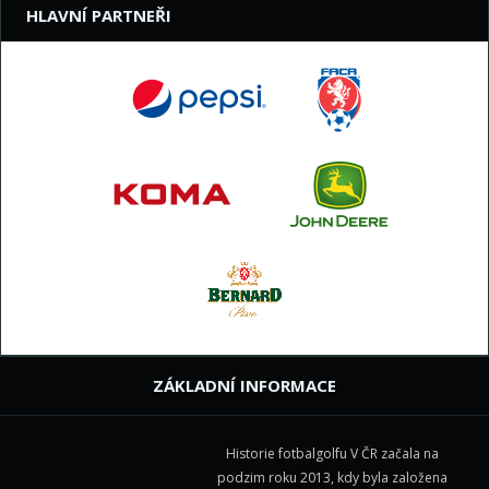
HLAVNÍ PARTNEŘI
ZÁKLADNÍ INFORMACE
Historie fotbalgolfu V ČR začala na
podzim roku 2013, kdy byla založena