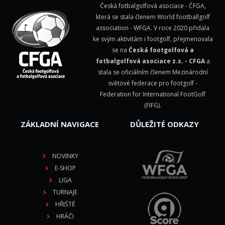
Česká fotbalgolfová asociace - ČFGA,
která se stala členem
World footballgolf
association - WFGA
. V roce 2020 přidala
ke svým aktivitám i footgolf, přejmenovala
se na
Česká footgolfová a
fotbalgolfová asociace z.s. - CFGA
a
stala se oficiálním členem Mezinárodní
světové federace pro footgolf -
Federation for International FootGolf
(FIFG)
.
ZÁKLADNÍ NAVIGACE
DŮLEŽITÉ ODKAZY
NOVINKY
E-SHOP
LIGA
TURNAJE
HŘIŠTĚ
HRÁČI