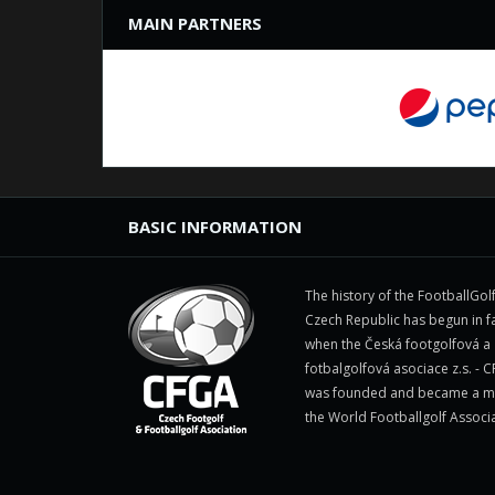
MAIN PARTNERS
BASIC INFORMATION
The history of the FootballGolf
Czech Republic has begun in fa
when the Česká footgolfová a
fotbalgolfová asociace z.s. - 
was founded and became a 
the World Footballgolf Associ