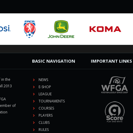
BASIC NAVIGATION
IMPORTANT LINKS
 in the
NEWS
ll 2013
E-SHOP
LEAGUE
CFGA
TOURNAMENTS
member of
COURSES
ation
PLAYERS
CLUBS
RULES