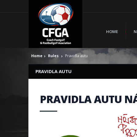
HOME
N
Home
Rules
Pravidla autu
PRAVIDLA AUTU
PRAVIDLA AUTU N