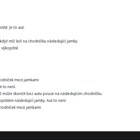
ště. Je to aut.
 když míč leží na chodníčku následující jamky.
u výkopiště
 chodníček mezi jamkami
t to není.
Míč může skončit bez autu pouze na následujícím chodníčku.
opištěm následující jamky. Aut to není.
i chodníček mezi jamkami