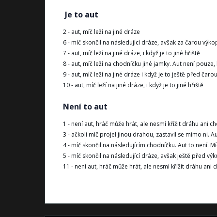
Je to aut
2 - aut, míč leží na jiné dráze
6 - míč skončil na následující dráze, avšak za čarou výkopi
7 - aut, míč leží na jiné dráze, i když je to jiné hřiště
8 - aut, míč leží na chodníčku jiné jamky. Aut není pouze,
9 - aut, míč leží na jiné dráze i když je to ještě před čaro
10 - aut, míč leží na jiné dráze, i když je to jiné hřiště
Není to aut
1 - není aut, hráč může hrát, ale nesmí křížit dráhu ani
3 - ačkoli míč projel jinou drahou, zastavil se mimo ni. Au
4 - míč skončil na následujícím chodníčku. Aut to není. 
5 - míč skončil na následující dráze, avšak ještě před výk
11 - není aut, hráč může hrát, ale nesmí křížit dráhu an