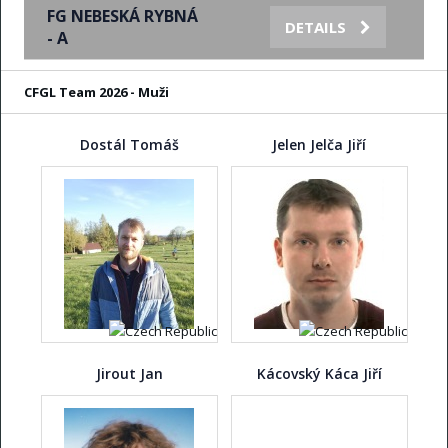
FG NEBESKÁ RYBNÁ
DETAILS
- A
CFGL Team 2026 - Muži
Dostál Tomáš
Jelen Jelča Jiří
Jirout Jan
Kácovský Káca Jiří