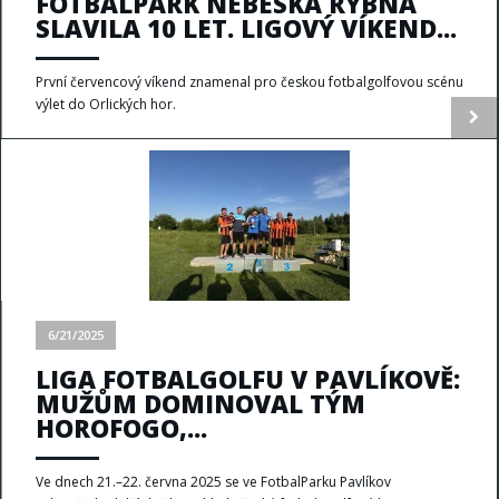
FOTBALPARK NEBESKÁ RYBNÁ
SLAVILA 10 LET. LIGOVÝ VÍKEND...
První červencový víkend znamenal pro českou fotbalgolfovou scénu
výlet do Orlických hor.
6/21/2025
LIGA FOTBALGOLFU V PAVLÍKOVĚ:
MUŽŮM DOMINOVAL TÝM
HOROFOGO,...
Ve dnech 21.–22. června 2025 se ve FotbalParku Pavlíkov