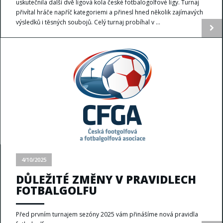
uskutečnila další dvě ligová kola české fotbalogolfové ligy. Turnaj
přivítal hráče napříč kategoriemi a přinesl hned několik zajímavých
výsledků i těsných soubojů. Celý turnaj probíhal v ...
4/10/2025
DŮLEŽITÉ ZMĚNY V PRAVIDLECH
FOTBALGOLFU
Před prvním turnajem sezóny 2025 vám přinášíme nová pravidla