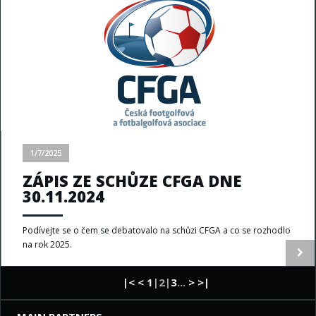
1/7/2025
ZÁPIS ZE SCHŮZE CFGA DNE
30.11.2024
Podívejte se o čem se debatovalo na schůzi CFGA a co se rozhodlo
na rok 2025.
|<
<
1
|2|
3
...
>
>|