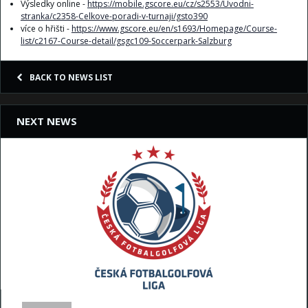
Výsledky online -
https://mobile.gscore.eu/cz/s2553/Uvodni-
stranka/c2358-Celkove-poradi-v-turnaji/gsto390
více o hřišti -
https://www.gscore.eu/en/s1693/Homepage/Course-
list/c2167-Course-detail/gsgc109-Soccerpark-Salzburg
BACK TO NEWS LIST
NEXT NEWS