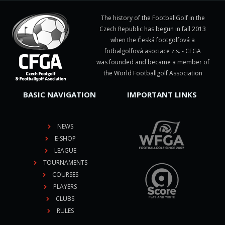
The history of the FootballGolf in the
Czech Republic has begun in fall 2013
when the Česká footgolfová a
fotbalgolfová asociace z.s. - CFGA
was founded and became a member of
the World Footballgolf Association
BASIC NAVIGATION
IMPORTANT LINKS
NEWS
E-SHOP
LEAGUE
TOURNAMENTS
COURSES
PLAYERS
CLUBS
RULES