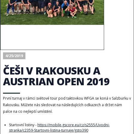
4/25/2019
ČEŠI V RAKOUSKU A
AUSTRIAN OPEN 2019
První turnaj v rámci světové tour pod taktovkou WFGA se koná v Salzburku v
Rakousku. Můžete nás sledovat na následujících odkazech a držet nám
palce na co nejlepší umístění.
Startovní listiny -
https://mobile.gscore.eu/cz/s2555/Uvodni-
stranka/c2359-Startovni-listina-turnaje/gsto390