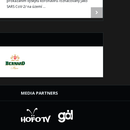
prokázáním výskytu koronaviru /označovaný jako
SARS CoV-2/ na území ...
MEDIA PARTNERS