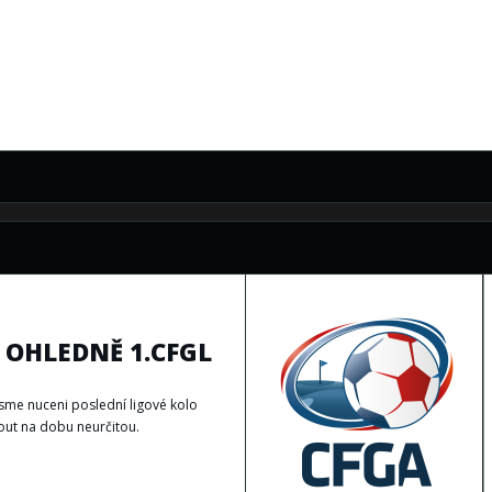
 OHLEDNĚ 1.CFGL
jsme nuceni poslední ligové kolo
ut na dobu neurčitou.