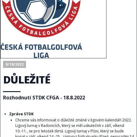
8/18/2022
DŮLEŽITÉ
Rozhodnutí STDK CFGA - 18.8.2022
Zpráva STDK
Chceme vás informovat o důležité změně v ligovém kalendáři 2022.
Ligový turnaj v Radonicích, který se měl uskutečnit v září, víkend
10.-11., se pro letošek škrtá. Ligový turnaj v Plzni, který se bude
konat v září, víkend 24.-25., zástupci fotbalparku Plzeň, nejpozději 14