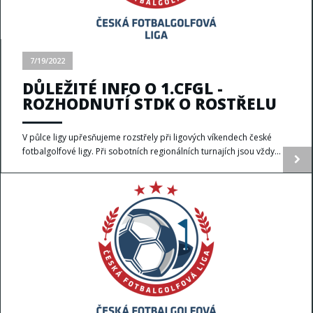
7/19/2022
DŮLEŽITÉ INFO O 1.CFGL -
ROZHODNUTÍ STDK O ROSTŘELU
V půlce ligy upřesňujeme rozstřely při ligových víkendech české
fotbalgolfové ligy. Při sobotních regionálních turnajích jsou vždy...