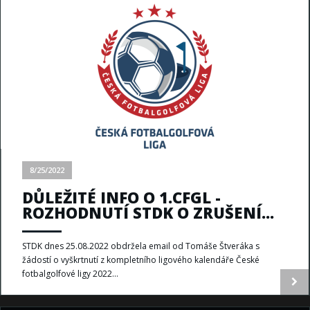
8/25/2022
DŮLEŽITÉ INFO O 1.CFGL -
ROZHODNUTÍ STDK O ZRUŠENÍ...
STDK dnes 25.08.2022 obdržela email od Tomáše Štveráka s
žádostí o vyškrtnutí z kompletního ligového kalendáře České
fotbalgolfové ligy 2022...