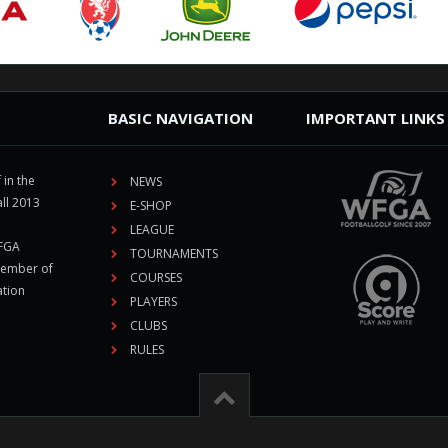
BASIC NAVIGATION
IMPORTANT LINKS
 in the
NEWS
ll 2013
E-SHOP
LEAGUE
CFGA
TOURNAMENTS
member of
COURSES
ation
PLAYERS
CLUBS
RULES