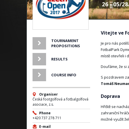
26 - 05/2
Vítejte ve 
TOURNAMENT
Je pro nás potě
PROPOSITIONS
FotbalPark Dymn
místě otevřeli i 
RESULTS
Doufáme, že si z
COURSE INFO
S pozdravem z
Tomáš Neuman
Organiser
Doprava
Česká footgolfová a fotbalgolfová
asociace, z.s.
Hřiště se nachá
zahraniční hráče
Phone
+420 737 278 711
možné využít že
E-mail