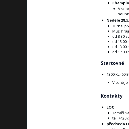
Champio
V
sobot
soupis
Neděle 28.5.
Turnaj pr
Muži hraj
od 8:30 s
od 13.00 h
od 13.00 
od 17.00 
Startovné
1300 Kč (60 E
V ceně je
Kontakty
LOC
Tomáš Ne
tel: +420
předseda C