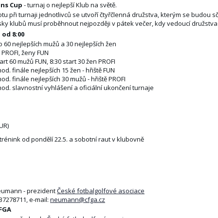
ns Cup
- turnaj o nejlepší Klub na světě.
u při turnaji jednotlivců se utvoří čtyřčlenná družstva, kterým se budou s
ky klubů musí proběhnout nejpozději v pátek večer, kdy vedoucí družstva 
 od 8:00
o 60 nejlepších mužů a 30 nejlepších žen
í PROFI, ženy FUN
tart 60 mužů FUN, 8:30 start 30 žen PROFI
od. finále nejlepších 15 žen - hřiště FUN
hod. finále nejlepších 30 mužů - hřiště PROFI
hod. slavnostní vyhlášení a oficiální ukončení turnaje
UR)
 trénink od pondělí 22.5. a sobotní raut v klubovně
umann - prezident
České fotbalgolfové asociace
737278711, e-mail:
neumann@cfga.cz
FGA