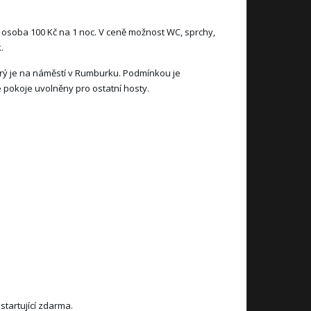
ší osoba 100 Kč na 1 noc. V ceně možnost WC, sprchy,
.
terý je na náměstí v Rumburku. Podmínkou je
 pokoje uvolněny pro ostatní hosty.
startující zdarma.