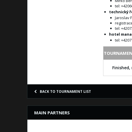
Mirko Be
tel: +420
technický ř
Jaroslav F
registrac
tel: +420
hotel mana
tel: +420
TOURNAMEN
Finished, 
BACK TO TOURNAMENT LIST
MAIN PARTNERS