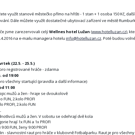
te využít stanové městečko přímo na hřišti - 1 stan + 1 osoba 150 Kč, dal
vání. Dále můžete využít dostatečné ubytovací zařízení ve městě Rumburk
če jsme zarezervovali celý
Wellnes hotel Lužan
(
www.hotelluzan.cz
), k
.4.2016 na e-mailu managera hotelu
info@hotelluzan.cz
. Poté budou volné
rtek (22.5. - 25.5.)
pro registrované hráče - zdarma
. od 19:00
ro všechny startující (pravidla a další informace)
od 11:00
ojic mužů a žen - hraje se dvoukolově
lo FUN, 2.kolo PROFI
lo PROFI, 2.kolo FUN
.
dnotlivců mužů a žen. V sobotu se odehrají dvě kola
orie hrají 1x FUN a 1x PROFI
i 9:00 FUN, ženy 9:00 PROFI
in - slavnostní raut pro hráče v klubovně Fotbalparku. Raut je pro všechny 