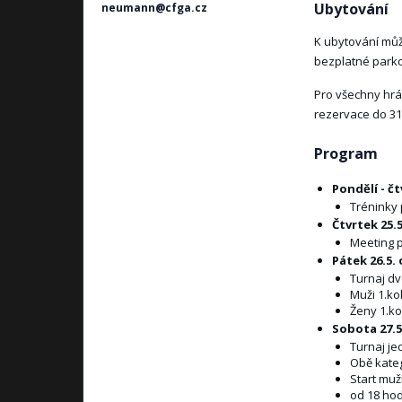
Ubytování
neumann@cfga.cz
K ubytování může
bezplatné parko
Pro všechny hrá
rezervace do 31
Program
Pondělí - čtv
Tréninky 
Čtvrtek 25.5
Meeting p
Pátek 26.5. 
Turnaj dv
Muži 1.ko
Ženy 1.ko
Sobota 27.5
Turnaj je
Obě kateg
Start muž
od 18 hod