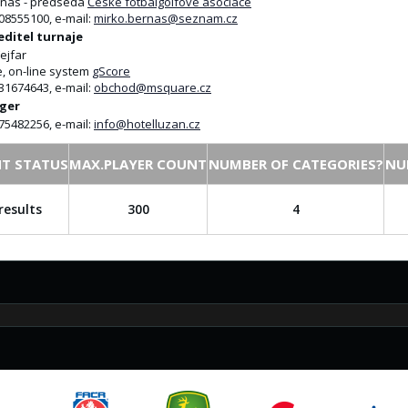
rnas - předseda
České fotbalgolfové asociace
608555100, e-mail:
mirko.bernas@seznam.cz
editel turnaje
ejfar
e, on-line system
gScore
731674643, e-mail:
obchod@msquare.cz
ger
775482256, e-mail:
info@hotelluzan.cz
T STATUS
MAX.PLAYER COUNT
NUMBER OF CATEGORIES?
NU
results
300
4