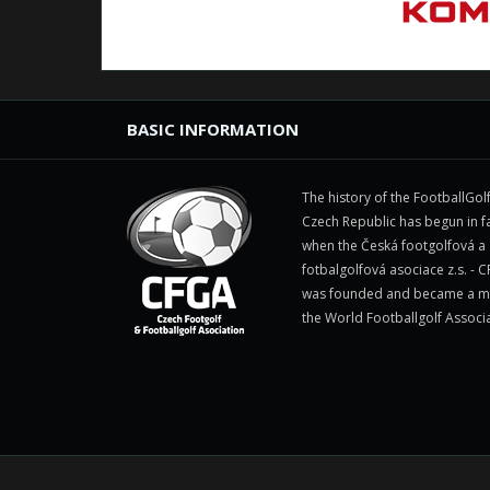
BASIC INFORMATION
The history of the FootballGolf
Czech Republic has begun in fa
when the Česká footgolfová a
fotbalgolfová asociace z.s. - 
was founded and became a 
the World Footballgolf Associ