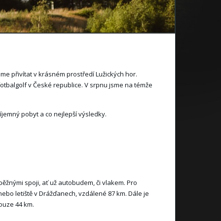
me přivítat v krásném prostředí Lužických hor.
 fotbalgolf v České republice. V srpnu jsme na témže
íjemný pobyt a co nejlepší výsledky.
žnými spoji, ať už autobudem, či vlakem. Pro
 nebo letiště v Drážďanech, vzdálené 87 km. Dále je
pouze 44 km.