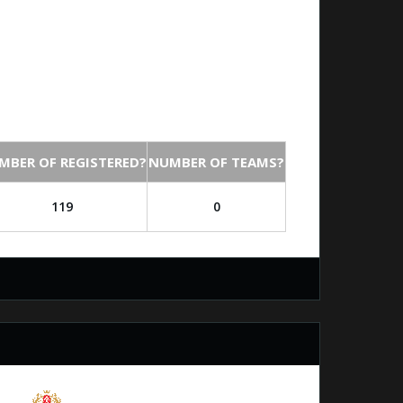
MBER OF REGISTERED?
NUMBER OF TEAMS?
119
0