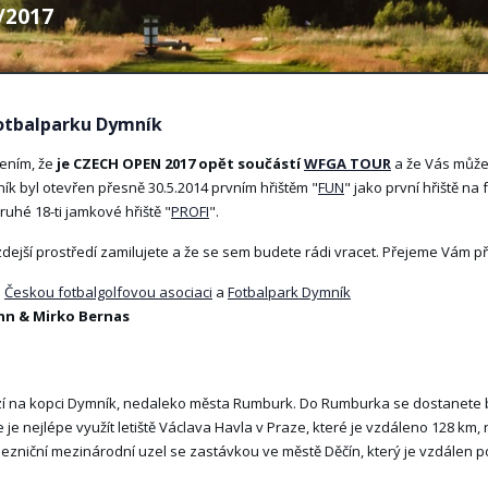
8/2017
Fotbalparku Dymník
šením, že
je CZECH OPEN 2017 opět součástí
WFGA TOUR
a že Vás může
ík byl otevřen přesně 30.5.2014 prvním hřištěm "
FUN
" jako první hřiště na
druhé 18-ti jamkové hřiště "
PROFI
".
dejší prostředí zamilujete a že se sem budete rádi vracet. Přejeme Vám př
a
Českou fotbalgolfovou asociaci
a
Fotbalpark Dymník
n & Mirko Bernas
zí na kopci Dymník, nedaleko města Rumburk. Do Rumburka se dostanete bě
 je nejlépe využít letiště Václava Havla v Praze, které je vzdáleno 128 km,
lezniční mezinárodní uzel se zastávkou ve městě Děčín, který je vzdálen 