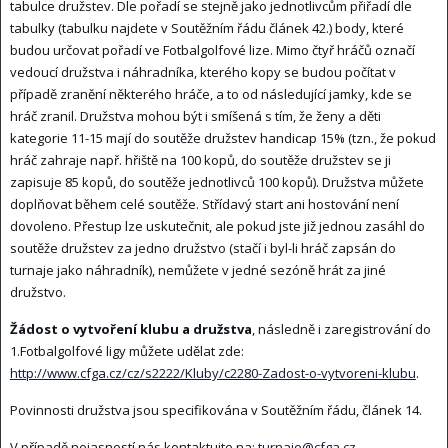
tabulce družstev. Dle pořadí se stejně jako jednotlivcům přiřadí dle
tabulky (tabulku najdete v Soutěžním řádu článek 42.) body, které
budou určovat pořadí ve Fotbalgolfové lize. Mimo čtyř hráčů označí
vedoucí družstva i náhradníka, kterého kopy se budou počítat v
případě zranění některého hráče, a to od následující jamky, kde se
hráč zranil. Družstva mohou být i smíšená s tím, že ženy a děti
kategorie 11-15 mají do soutěže družstev handicap 15% (tzn., že pokud
hráč zahraje např. hřiště na 100 kopů, do soutěže družstev se ji
zapisuje 85 kopů, do soutěže jednotlivců 100 kopů). Družstva můžete
doplňovat během celé soutěže. Střídavý start ani hostování není
dovoleno. Přestup lze uskutečnit, ale pokud jste již jednou zasáhl do
soutěže družstev za jedno družstvo (stačí i byl-li hráč zapsán do
turnaje jako náhradník), nemůžete v jedné sezóně hrát za jiné
družstvo.
Žádost o vytvoření klubu a družstva
, následně i zaregistrování do
1.Fotbalgolfové ligy můžete udělat zde:
http://www.cfga.cz/cz/s2222/Kluby/c2280-Zadost-o-vytvoreni-klubu
.
Povinnosti družstva jsou specifikována v Soutěžním řádu, článek 14.
V případě nejasností nás kontaktujte na:
turnaje@cfga.cz
,