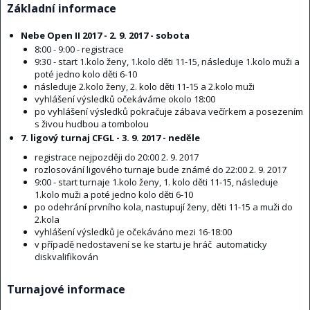
Základní informace
Nebe Open II 2017 - 2. 9. 2017 - sobota
8:00 - 9:00 - registrace
9:30 - start 1.kolo ženy, 1.kolo děti 11-15, následuje 1.kolo muži a
poté jedno kolo děti 6-10
následuje 2.kolo ženy, 2. kolo děti 11-15 a 2.kolo muži
vyhlášení výsledků očekáváme okolo 18:00
po vyhlášení výsledků pokračuje zábava večírkem a posezením
s živou hudbou a tombolou
7. ligový turnaj CFGL - 3. 9. 2017 - neděle
registrace nejpozději do 20:00 2. 9. 2017
rozlosování ligového turnaje bude známé do 22:00 2. 9. 2017
9:00 - start turnaje 1.kolo ženy, 1. kolo děti 11-15, následuje
1.kolo muži a poté jedno kolo děti 6-10
po odehrání prvního kola, nastupují ženy, děti 11-15 a muži do
2.kola
vyhlášení výsledků je očekáváno mezi 16-18:00
v případě nedostavení se ke startu je hráč automaticky
diskvalifikován
Turnajové informace