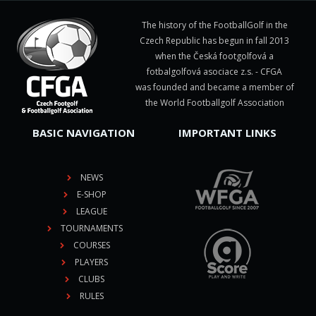
The history of the FootballGolf in the
Czech Republic has begun in fall 2013
when the Česká footgolfová a
fotbalgolfová asociace z.s. - CFGA
was founded and became a member of
the World Footballgolf Association
BASIC NAVIGATION
IMPORTANT LINKS
NEWS
E-SHOP
LEAGUE
TOURNAMENTS
COURSES
PLAYERS
CLUBS
RULES