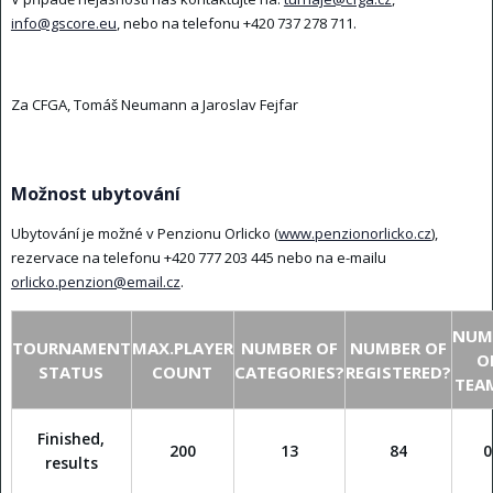
info@gscore.eu
, nebo na telefonu +420 737 278 711.
Za CFGA, Tomáš Neumann a Jaroslav Fejfar
Možnost ubytování
Ubytování je možné v Penzionu Orlicko (
www.penzionorlicko.cz
),
rezervace na telefonu +420 777 203 445 nebo na e-mailu
orlicko.penzion@email.cz
.
NUM
TOURNAMENT
MAX.PLAYER
NUMBER OF
NUMBER OF
O
STATUS
COUNT
CATEGORIES?
REGISTERED?
TEA
Finished,
200
13
84
0
results