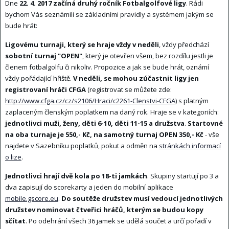
Dne
22. 4. 2017 začíná druhý ročník Fotbalgolfové ligy
. Rádi
bychom Vás seznámili se základními pravidly a systémem jakým se
bude hrát:
Ligovému turnaji, který se hraje vždy v neděli
, vždy předchází
sobotní turnaj "OPEN"
, který je otevřen všem, bez rozdílu jestli je
členem fotbalgolfu či nikoliv. Propozice a jak se bude hrát, oznámí
vždy pořádající hřiště.
V neděli, se mohou zúčastnit ligy jen
registrovaní hráči CFGA
(registrovat se můžete zde:
http://www.cfga.cz/cz/s2106/Hraci/c2261-Clenstvi-CFGA
) s platným
zaplaceným členským poplatkem na daný rok. Hraje se v kategoriích:
jednotlivci muži, ženy, děti 6-10, děti 11-15 a družstva
.
Startovné
na oba turnaje je 550,- Kč, na samotný turnaj OPEN 350,- Kč
- vše
najdete v Sazebníku poplatků, pokut a odměn na
stránkách informací
o lize
.
Jednotlivci hrají dvě kola po 18-ti jamkách
. Skupiny startují po 3 a
dva zapisují do scorekarty a jeden do mobilní aplikace
mobile.gscore.eu
.
Do soutěže družstev musí vedoucí jednotlivých
družstev nominovat čtveřici hráčů, kterým se budou kopy
sčítat
. Po odehrání všech 36 jamek se udělá součet a určí pořadí v