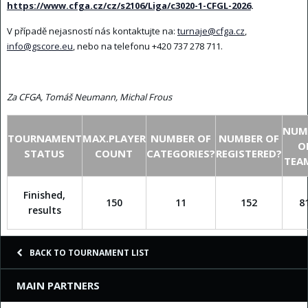
https://www.cfga.cz/cz/s2106/Liga/c3020-1-CFGL-2026
.
V případě nejasností nás kontaktujte na:
turnaje@cfga.cz
,
info@gscore.eu
, nebo na telefonu +420 737 278 711.
Za CFGA, Tomáš Neumann, Michal Frous
NUM
TOURNAMENT
MAX.PLAYER
NUMBER OF
NUMBER OF
O
STATUS
COUNT
CATEGORIES?
REGISTERED?
TEA
Finished,
150
11
152
8
results
BACK TO TOURNAMENT LIST
MAIN PARTNERS