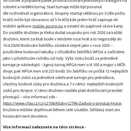
Ve čtvrtek a případně pátek probíhá losování jednotlivých kategorií na
sobotní a nedělní turnaj. Start turnaje může být posunut
dle rozhodnutí organizátora. Skupiny startují většinou po 3 (dle počtu
hráčů může být obsazeno až 5 hráčů) kde jeden hráč zapisuje do
mobilní aplikace
mobile.gscore.eu
a ostatní do papírové skóre karty.
Do soutěže družstev je třeba dodat soupisku pro rok 2026 za každé
družstvo, které za klub bude v letošním roce hrát a to nejpozději do
10.4.2026! Bodování žebříčku zůstává stejné jako v roce 2025 –
používáme bodovací tabulky z oficiálního žebříčků WFGA a začínáme
jako v předchozím ročníku od nuly. Výše zisku bodů za jednotlivé
turnaje je následující – ligový turnaj WFGA men s/d 100 a major s MČR
dvojic pak WFGA men s/d 225 bodů. Do žebříčku se počítá 12 nejlepších
bodových zisků za jednotlivé odehrané turnaje pro jednotlivce,
všechny bodové zisky pro družstva a 7 v rámci nejlepších bodových
zisků pro dvojice. V rámci družstev nadále platí dodržování pravidel
přestupů – více informací zde -
https://www.cfga.cz/cz/s2106/Kluby/c2796-Zadost-o-prestup-hrace
.
Družstva můžete doplňovat během celé soutěže. Střídavý start ani
hostování není dovoleno.
Více informací naleznete na této stránce -