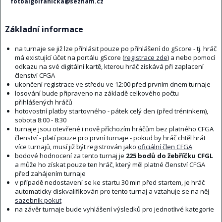
fotbalgolfanicka@seznam.cz
Základní informace
na turnaje se již lze přihlásit pouze po přihlášení do gScore - tj. hráč
má existující účet na portálu gScore (
registrace zde
) a nebo pomocí
odkazu na své digitální kartě, kterou hráč získává při zaplacení
členství CFGA
ukončení registrace ve středu ve 12:00 před prvním dnem turnaje
losování bude připraveno na základě celkového počtu
přihlášených hráčů
hotovostní platby startovného - pátek celý den (před tréninkem),
sobota 8:00 - 8:30
turnaje jsou otevřené i nově příchozím hráčům bez platného CFGA
členství - platí pouze pro první turnaje - pokud by hráč chtěl hrát
více turnajů, musí již být registrován jako
oficiální člen CFGA
bodové hodnocení za tento turnaj je
225 bodů do žebříčku CFGL
a může ho získat pouze ten hráč, který měl platné členství CFGA
před zahájením turnaje
v případě nedostavení se ke startu 30 min před startem, je hráč
automaticky diskvalifikován pro tento turnaj a vztahuje se na něj
sazebník pokut
na závěr turnaje bude vyhlášení výsledků pro jednotlivé kategorie