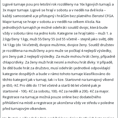
Ligové turnaje jsou pro letošní rok rozděleny na 16x ligových turnajů a
3x major turnaje. Ligové se hrají v sobotu a v neděli na dvě kola –
každý samostatně a je přístupný i hráčům bez platného členství CFGA.
Major turnaj se hraje v sobotu a v neděli na celkem 4 kola. Na
jednotlivých turnajích je možné odehrát i soutěž dvojic, která bude
vždy v sobotu ráno na jedno kolo. Kategorie se hrají takto – muži 1. a
2.ligy/ženy 1.ligy, muži 55/ženy 55 (od 55 včetně – stejně jako svět), děti
14 1.ligy (do 14 včetně), dvojice muži/mix, dvojice ženy. Soutěž družstev
je rozdělena na muži/ženy a pro muže se počítají 4 nejlepší výsledky,
pro ženy pak 2 nejlepší výsledky. Za muže mohou hrát i ženy, případně
chlapci/dívky. Za ženy muži hrát nesmí a mohou hrát dívky. V případě,
že dítě bude hrát za družstvo, musí odehrát i jednotlivé odpovídající
kategorie dospělých a bude v rámci tohoto turnaje klasifikováno do
těchto kategorií jak v turnaji, tak i v lize. Startovné na turnajový víkend
je 650,- Kč. Pro děti do 17 let včetně a starší 66 let včetně pak je
startovné - 100,- Kč za sobotu, 100,- Kč za neděli a 200,- Kč za major.
Registrace na turnaj je možná pouze online bez dodatečného
přihlášení na místě a registrace je ukončena vždy ve středu v poledne
před turnajovým víkendem.