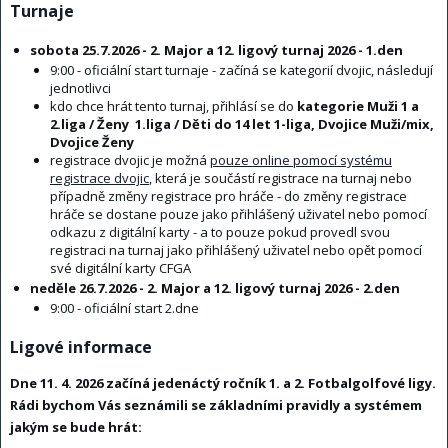
Turnaje
sobota 25.7.2026 - 2. Major a 12. ligový turnaj 2026 - 1.den
9:00 - oficiální start turnaje - začíná se kategorií dvojic, následují
jednotlivci
kdo chce hrát tento turnaj, přihlásí se do
kategorie Muži 1 a
2.liga / Ženy 1.liga / Děti do 14 let 1-liga, Dvojice Muži/mix,
Dvojice Ženy
registrace dvojic je možná
pouze online pomocí systému
registrace dvojic
, která je součástí registrace na turnaj nebo
případně změny registrace pro hráče - do změny registrace
hráče se dostane pouze jako přihlášený uživatel nebo pomocí
odkazu z digitální karty - a to pouze pokud provedl svou
registraci na turnaj jako přihlášený uživatel nebo opět pomocí
své digitální karty CFGA
neděle 26.7.2026 - 2. Major a 12. ligový turnaj 2026 - 2.den
9:00 - oficiální start 2.dne
Ligové informace
Dne 11. 4. 2026 začíná jedenáctý ročník 1. a 2. Fotbalgolfové ligy.
Rádi bychom Vás seznámili se základními pravidly a systémem
jakým se bude hrát: