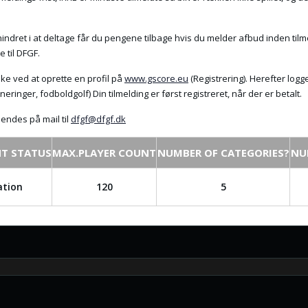
hindret i at deltage får du pengene tilbage hvis du melder afbud inden tilm
 til DFGF.
ske ved at oprette en profil på
www.gscore.eu
(Registrering). Herefter log
rneringer, fodboldgolf) Din tilmelding er først registreret, når der er betalt.
endes på mail til
dfgf@dfgf.dk
T STATUS
MAX.PLAYER COUNT
NUMBER OF CATEGORIES?
NU
ation
120
5