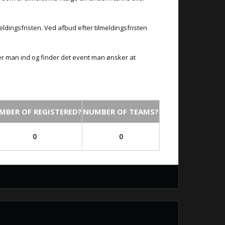
eldingsfristen. Ved afbud efter tilmeldingsfristen
ger man ind og finder det event man ønsker at
MBER OF REGISTERED?
NUMBER OF TEAMS?
0
0