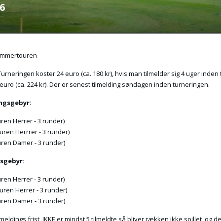
6
ommertouren
- Turneringen koster 24 euro (ca. 180 kr), hvis man tilmelder sig 4 uger inden
 euro (ca. 224 kr). Der er senest tilmelding søndagen inden turneringen.
ingsgebyr:
ren Herrer - 3 runder)
uren Herrrer - 3 runder)
uren Damer - 3 runder)
gsgebyr:
ren Herrer - 3 runder)
uren Herrer - 3 runder)
uren Damer - 3 runder)
ilmeldings frist, IKKE er mindst 5 tilmeldte så bliver rækken ikke spillet, o