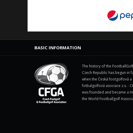
BASIC INFORMATION
The history of the FootballGolf
Czech Republic has begun in fa
when the Česká footgolfová a
fotbalgolfová asociace z.s. - 
was founded and became a 
the World Footballgolf Associ