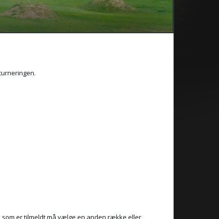
 turneringen.
g de som er tilmeldt må vælge en anden række eller