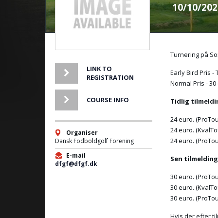
10/10/202
Turnering på S
LINK TO
Early Bird Pris 
REGISTRATION
Normal Pris - 30
COURSE INFO
Tidlig tilmeld
24 euro. (ProTou
24 euro. (KvalTo
Organiser
24 euro. (ProTo
Dansk Fodboldgolf Forening
E-mail
Sen tilmeldin
dfgf@dfgf.dk
30 euro. (ProTou
30 euro. (KvalTo
30 euro. (ProTo
Hvis der efter t