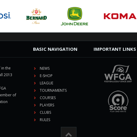
BASIC NAVIGATION
IMPORTANT LINKS
 in the
NEWS
ll 2013
E-SHOP
LEAGUE
CFGA
TOURNAMENTS
member of
COURSES
ation
PLAYERS
CLUBS
RULES