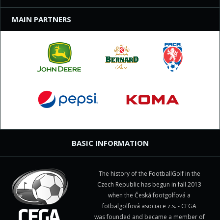
MAIN PARTNERS
BASIC INFORMATION
The history of the FootballGolf in the
Czech Republic has begun in fall 2013
when the Česká footgolfová a
fotbalgolfová asociace z.s. - CFGA
was founded and became a member of