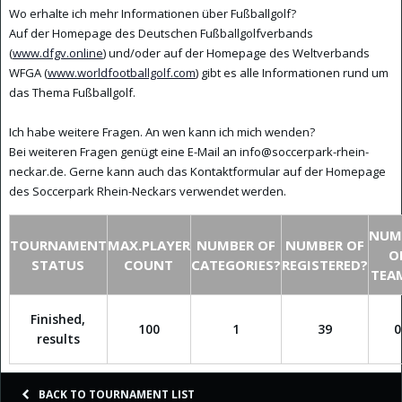
Wo erhalte ich mehr Informationen über Fußballgolf?
Auf der Homepage des Deutschen Fußballgolfverbands
(
www.dfgv.online
) und/oder auf der Homepage des Weltverbands
WFGA (
www.worldfootballgolf.com
) gibt es alle Informationen rund um
das Thema Fußballgolf.
Ich habe weitere Fragen. An wen kann ich mich wenden?
Bei weiteren Fragen genügt eine E-Mail an info@soccerpark-rhein-
neckar.de. Gerne kann auch das Kontaktformular auf der Homepage
des Soccerpark Rhein-Neckars verwendet werden.
NUM
TOURNAMENT
MAX.PLAYER
NUMBER OF
NUMBER OF
O
STATUS
COUNT
CATEGORIES?
REGISTERED?
TEA
Finished,
100
1
39
0
results
BACK TO TOURNAMENT LIST