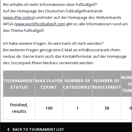
Wo erhalte ich mehr Informationen über Fußballgolf?
Auf der Homepage des Deutschen Fußballgolfverbands
(
www.dfgv.online
) und/oder auf der Homepage des Weltverbands
WFGA (
www.worldfootballgolf.com
) gibt es alle Informationen rund um
das Thema Fußballgolf.
Ich habe weitere Fragen. An wen kann ich mich wenden?
Bei weiteren Fragen genügt eine E-Mail an info@soccerpark-rhein-
neckar.de. Gerne kann auch das Kontaktformular auf der Homepage
des Soccerpark Rhein-Neckars verwendet werden.
NUM
TOURNAMENT
MAX.PLAYER
NUMBER OF
NUMBER OF
O
STATUS
COUNT
CATEGORIES?
REGISTERED?
TEA
Finished,
100
1
38
0
results
BACK TO TOURNAMENT LIST