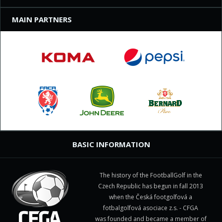
MAIN PARTNERS
BASIC INFORMATION
The history of the FootballGolf in the
Czech Republic has begun in fall 2013
when the Česká footgolfová a
fotbalgolfová asociace z.s. - CFGA
was founded and became a member of