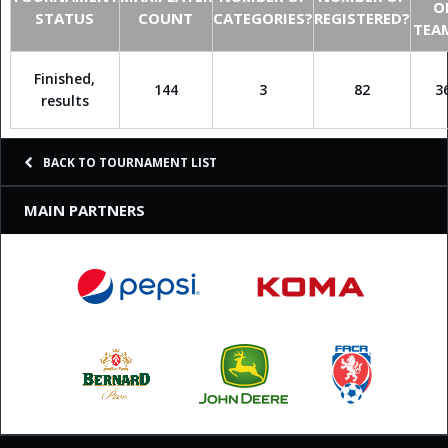
O
STATUS
COUNT
CATEGORIES?
REGISTERED?
TEA
Finished,
144
3
82
3
results
BACK TO TOURNAMENT LIST
MAIN PARTNERS