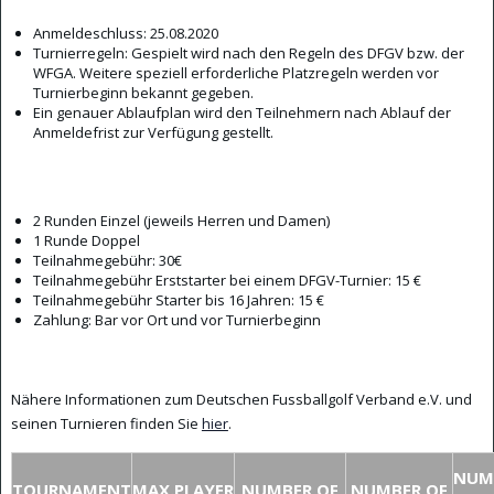
Anmeldeschluss: 25.08.2020
Turnierregeln: Gespielt wird nach den Regeln des DFGV bzw. der
WFGA. Weitere speziell erforderliche Platzregeln werden vor
Turnierbeginn bekannt gegeben.
Ein genauer Ablaufplan wird den Teilnehmern nach Ablauf der
Anmeldefrist zur Verfügung gestellt.
2 Runden Einzel (jeweils Herren und Damen)
1 Runde Doppel
Teilnahmegebühr: 30€
Teilnahmegebühr Erststarter bei einem DFGV-Turnier: 15 €
Teilnahmegebühr Starter bis 16 Jahren: 15 €
Zahlung: Bar vor Ort und vor Turnierbeginn
Nähere Informationen zum Deutschen Fussballgolf Verband e.V. und
seinen Turnieren finden Sie
hier
.
NUM
TOURNAMENT
MAX.PLAYER
NUMBER OF
NUMBER OF