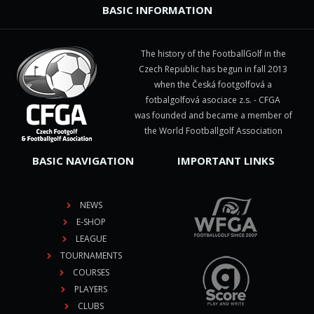
BASIC INFORMATION
The history of the FootballGolf in the
Czech Republic has begun in fall 2013
when the Česká footgolfová a
fotbalgolfová asociace z.s. - CFGA
was founded and became a member of
the World Footballgolf Association
BASIC NAVIGATION
IMPORTANT LINKS
NEWS
E-SHOP
LEAGUE
TOURNAMENTS
COURSES
PLAYERS
CLUBS