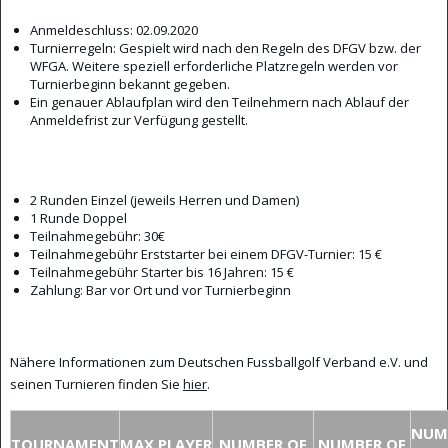
Anmeldeschluss: 02.09.2020
Turnierregeln: Gespielt wird nach den Regeln des DFGV bzw. der
WFGA. Weitere speziell erforderliche Platzregeln werden vor
Turnierbeginn bekannt gegeben.
Ein genauer Ablaufplan wird den Teilnehmern nach Ablauf der
Anmeldefrist zur Verfügung gestellt.
2 Runden Einzel (jeweils Herren und Damen)
1 Runde Doppel
Teilnahmegebühr: 30€
Teilnahmegebühr Erststarter bei einem DFGV-Turnier: 15 €
Teilnahmegebühr Starter bis 16 Jahren: 15 €
Zahlung: Bar vor Ort und vor Turnierbeginn
Nähere Informationen zum Deutschen Fussballgolf Verband e.V. und
seinen Turnieren finden Sie
hier
.
NUM
TOURNAMENT
MAX.PLAYER
NUMBER OF
NUMBER OF