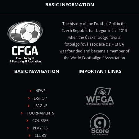
BASIC INFORMATION
The history of the FootballGolf in the
Czech Republic has begun in fall 2013
when the Česká footgolfová a
fotbalgolfová asociace z.s. - CFGA
was founded and became a member of
the World Footballgolf Association
BASIC NAVIGATION
IMPORTANT LINKS
NEWS
E-SHOP
LEAGUE
TOURNAMENTS
COURSES
PLAYERS
CLUBS