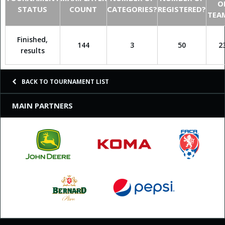
O
STATUS
COUNT
CATEGORIES?
REGISTERED?
TEA
Finished,
144
3
50
2
results
BACK TO TOURNAMENT LIST
MAIN PARTNERS