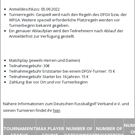
Anmeldeschluss: 05.09.2022
Turnierregeln: Gespielt wird nach den Regeln des DFGV bzw. der
WFGA. Weitere speziell erforderliche Platzregeln werden vor
Turnierbeginn bekannt gegeben.
Ein genauer Ablaufplan wird den Teilnehmern nach Ablauf der
Anmeldefrist zur Verfügung gestellt.
Matchplay (jeweils Herren und Damen)
Teilnahmegebühr: 30€
Teilnahmegebühr Erststarter bei einem DFGV-Turnier: 15 €
Teilnahmegebühr Starter bis 16 Jahren: 15 €
Zahlung: Bar vor Ort und vor Turnierbeginn
Nähere Informationen zum Deutschen Fussballgolf Verband e.V. und
seinen Turnieren findet ihr
hier
.
NUM
TOURNAMENT
MAX.PLAYER
NUMBER OF
NUMBER OF
O