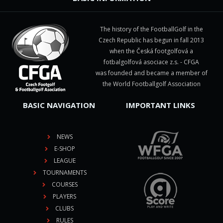
The history of the FootballGolf in the
Czech Republic has begun in fall 2013
when the Česká footgolfová a
fotbalgolfová asociace z.s. - CFGA
was founded and became a member of
the World Footballgolf Association
BASIC NAVIGATION
IMPORTANT LINKS
NEWS
E-SHOP
LEAGUE
TOURNAMENTS
COURSES
PLAYERS
CLUBS
RULES