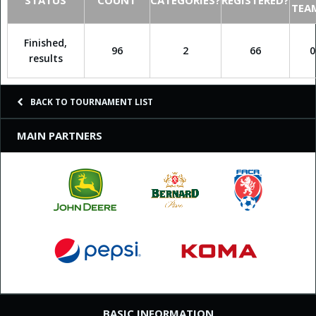
STATUS
COUNT
CATEGORIES?
REGISTERED?
TEA
Finished,
96
2
66
0
results
BACK TO TOURNAMENT LIST
MAIN PARTNERS
BASIC INFORMATION