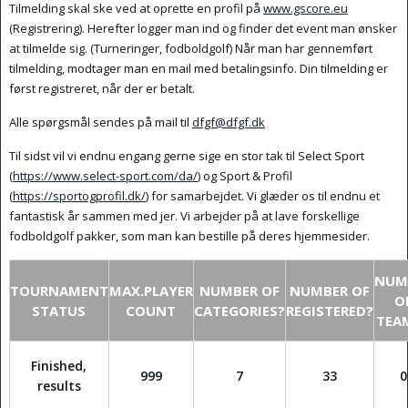
Tilmelding skal ske ved at oprette en profil på
www.gscore.eu
(Registrering). Herefter logger man ind og finder det event man ønsker
at tilmelde sig. (Turneringer, fodboldgolf) Når man har gennemført
tilmelding, modtager man en mail med betalingsinfo. Din tilmelding er
først registreret, når der er betalt.
Alle spørgsmål sendes på mail til
dfgf@dfgf.dk
Til sidst vil vi endnu engang gerne sige en stor tak til Select Sport
(
https://www.select-sport.com/da/
) og Sport & Profil
(
https://sportogprofil.dk/
) for samarbejdet. Vi glæder os til endnu et
fantastisk år sammen med jer. Vi arbejder på at lave forskellige
fodboldgolf pakker, som man kan bestille på deres hjemmesider.
NUM
TOURNAMENT
MAX.PLAYER
NUMBER OF
NUMBER OF
O
STATUS
COUNT
CATEGORIES?
REGISTERED?
TEA
Finished,
999
7
33
0
results