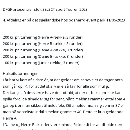
DFGF præsentrer stolt SELECT sport Touren 2023
4. Afdeling er på det sjællandske hos odsherrd event park 11/06-2023
200 kr. pr. turnering (Herre A-række, 3 runder)
200 kr. pr. turnering (Herre B-række, 3 runder)
200 kr. pr. turnering (Dame A-række, 3 runder)
200 kr. pr. turnering (Dame B-række, 3 runder)
100 kr. pr. turnering (Junior-række, 3 runder)
Hulspils turneringer :
I år har vi lært af sidste år, at det gælder om at have et deltager antal
som går op i 4, for at det skal være så fair for alle som muligt.
Det kan jo så desværre have det udfald, at der er folk som ikke kan
spille fordi de tilmelder sig for sent, når tilmelding rammer et tal som 4
går op i, er man sikkert tilmeldt (eks 36) tilmelder man sig som nr 37 er
man på venteliste indtil tilmelding rammer 40. Dette er kun gældende i
Herre A.
I Dame og Herre B skal der være mindst 6 tilmeldt for at afholde den