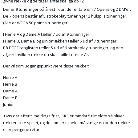
givne række og deltager antal skal gå op i 2.
Der er 9 tuneringer på årest Tour, der er tale om 7 Opens og 2 DM'er.
De 7 opens består af 5 strokeplay tuneringer 2 hulspils tuneringer.
(Alle er WFGA 50 point's tuneringer)
I Herre A og Dame A tæller 7 ud af 9 tuneringer.
I Herre B, Dame B og juniorrækken tæller 5 ud af 7 tuneringer.
På DFGF ranglisten tæller 5 ud af 6 strokeplay tuneringer, og den
afgøre hvilken række du skal spille i næste år.
Der vil som udgangspunkt være disse rækker:
Herre A
Herre B
Dame A
Dame B
Junior
Hvis der efter tilmeldings frist, IKKE er mindst 5 tilmeldte så bliver
rækken ikke spillet, og de som er tilmeldt må vælge en anden række
eller pengene retur.