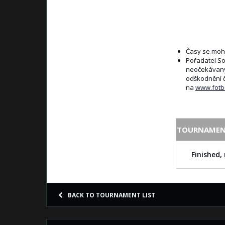
Časy se moho
Pořadatel So
neočekávaným
odškodnění č
na
www.fotb
TOURNAMEN
Finished, 
BACK TO TOURNAMENT LIST