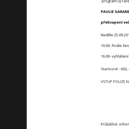
program DJ Fare
PAULIE GARAN
překvapení več
Neděle 25.09.20
10.00- finále žen
16.00- vyhlášen
Startovné : 60
VSTUP POUZE NA 
Průběžné infor