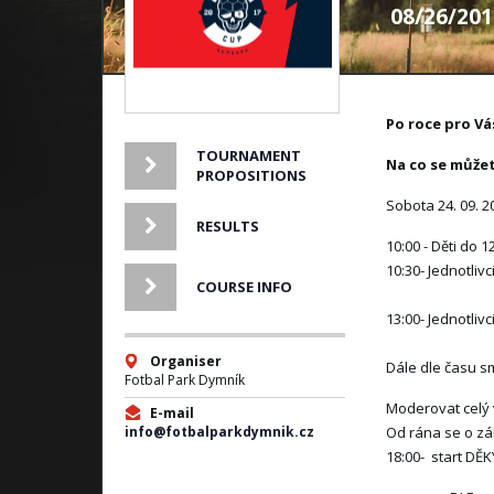
08/26/201
Po roce pr
TOURNAMENT
Na co se můžet
PROPOSITIONS
Sobota 24. 09. 2
RESULTS
10:00 - Děti do 1
10:30- Jednotlivc
COURSE INFO
13:00- Jednotliv
Organiser
Dále dle času s
Fotbal Park Dymník
Moderovat celý 
E-mail
info@fotbalparkdymnik.cz
Od rána se o zá
18:00- start DĚ