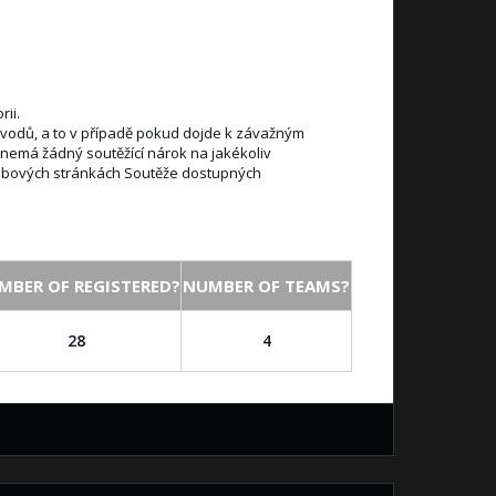
ii.
důvodů, a to v případě pokud dojde k závažným
emá žádný soutěžící nárok na jakékoliv
webových stránkách Soutěže dostupných
MBER OF REGISTERED?
NUMBER OF TEAMS?
28
4