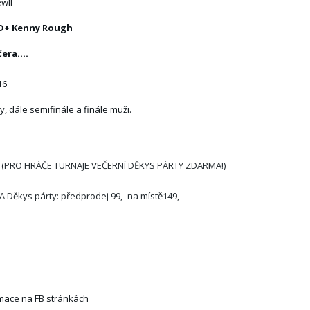
wll
D+
Kenny Rough
era....
16
y, dále semifinále a finále muži.
í
0,- (PRO HRÁČE TURNAJE VEČERNÍ DĚKYS PÁRTY ZDARMA!)
Děkys párty: předprodej 99,- na místě149,-
mace na FB stránkách