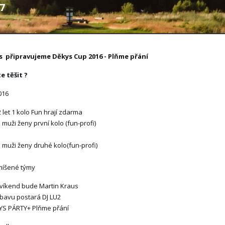
7
o Vás připravujeme Děkys Cup 2016 - Plňme přání
e těšit ?
016
2 let 1 kolo Fun hrají zdarma
i muži ženy první kolo (fun-profi)
ci muži ženy druhé kolo(fun-profi)
míšené týmy
víkend bude Martin Kraus
bavu postará DJ LU2
KYS PÁRTY+ Plňme přání