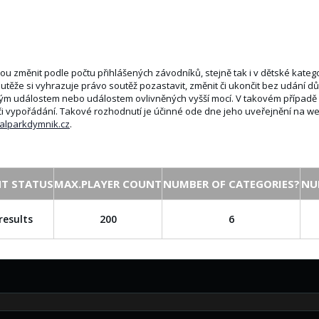
u změnit podle počtu přihlášených závodníků, stejně tak i v dětské kategor
utěže si vyhrazuje právo soutěž pozastavit, změnit či ukončit bez udání 
 událostem nebo událostem ovlivněných vyšší mocí. V takovém případě n
i vypořádání. Takové rozhodnutí je účinné ode dne jeho uveřejnění na 
alparkdymnik.cz
.
T STATUS
MAX.PLAYER COUNT
NUMBER OF CATEGORIES?
NU
results
200
6