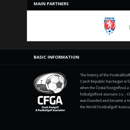
MAIN PARTNERS
BASIC INFORMATION
The history of the FootballGolf
Czech Republic has begun in fa
when the Česká footgolfová a
fotbalgolfová asociace z.s. - 
was founded and became a 
the World Footballgolf Associ