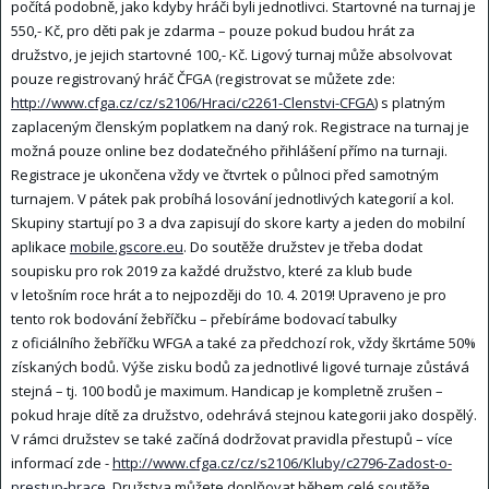
počítá podobně, jako kdyby hráči byli jednotlivci. Startovné na turnaj je
550,- Kč, pro děti pak je zdarma – pouze pokud budou hrát za
družstvo, je jejich startovné 100,- Kč. Ligový turnaj může absolvovat
pouze registrovaný hráč ČFGA (registrovat se můžete zde:
http://www.cfga.cz/cz/s2106/Hraci/c2261-Clenstvi-CFGA
) s platným
zaplaceným členským poplatkem na daný rok. Registrace na turnaj je
možná pouze online bez dodatečného přihlášení přímo na turnaji.
Registrace je ukončena vždy ve čtvrtek o půlnoci před samotným
turnajem. V pátek pak probíhá losování jednotlivých kategorií a kol.
Skupiny startují po 3 a dva zapisují do skore karty a jeden do mobilní
aplikace
mobile.gscore.eu
. Do soutěže družstev je třeba dodat
soupisku pro rok 2019 za každé družstvo, které za klub bude
v letošním roce hrát a to nejpozději do 10. 4. 2019! Upraveno je pro
tento rok bodování žebříčku – přebíráme bodovací tabulky
z oficiálního žebříčku WFGA a také za předchozí rok, vždy škrtáme 50%
získaných bodů. Výše zisku bodů za jednotlivé ligové turnaje zůstává
stejná – tj. 100 bodů je maximum. Handicap je kompletně zrušen –
pokud hraje dítě za družstvo, odehrává stejnou kategorii jako dospělý.
V rámci družstev se také začíná dodržovat pravidla přestupů – více
informací zde -
http://www.cfga.cz/cz/s2106/Kluby/c2796-Zadost-o-
prestup-hrace
. Družstva můžete doplňovat během celé soutěže.