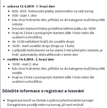
sobota 13.4.2019 - 1. hrací den
8:00 - 8:30 - hotovostní platby startovného na celý turnaj
9:00 - start 1. dne
kdo chce hrát tento den, přihlásí se do kategorie muži/ženy/děti
sobota
losování startovní listiny proběhne během pátku do 18:00
hrají se 2 kola s postupným startem (děti 1 kolo nebo dle
uvážení rozhodčího)
do 12:00 nahlášení hráčů do soutěže dvojic
16:00 - start soutěže dvojic (hraje se 1 kolo)
v případě nedostavení se ke startu 5 min před jeho startem, je
hráč automaticky diskvalifikován v tento den
neděle 14.4.2019 - 2. hrací den
10:00 - start 2. dne
kdo chce hrát tento den, přihlásí se do kategorie muži/ženy/děti
neděle
hrají se 2 kola s postupným startem (děti 1 kolo nebo dle
uvážení rozhodčího)
Důležité informace o registraci a losování
Registrace končí ve čtvrtek o půlnoci před konáním turnaje!
Doregistrace později nebo na turnaji, již není možná!