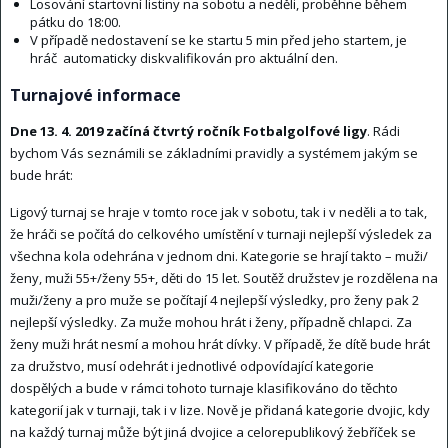
Losování startovní listiny na sobotu a neděli, proběhne během
pátku do 18:00.
V případě nedostavení se ke startu 5 min před jeho startem, je
hráč automaticky diskvalifikován pro aktuální den.
Turnajové informace
Dne 13. 4. 2019 začíná čtvrtý ročník Fotbalgolfové ligy
. Rádi
bychom Vás seznámili se základními pravidly a systémem jakým se
bude hrát:
Ligový turnaj se hraje v tomto roce jak v sobotu, tak i v neděli a to tak,
že hráči se počítá do celkového umístění v turnaji nejlepší výsledek za
všechna kola odehrána v jednom dni. Kategorie se hrají takto – muži/
ženy, muži 55+/ženy 55+, děti do 15 let. Soutěž družstev je rozdělena na
muži/ženy a pro muže se počítají 4 nejlepší výsledky, pro ženy pak 2
nejlepší výsledky. Za muže mohou hrát i ženy, případně chlapci. Za
ženy muži hrát nesmí a mohou hrát dívky. V případě, že dítě bude hrát
za družstvo, musí odehrát i jednotlivé odpovídající kategorie
dospělých a bude v rámci tohoto turnaje klasifikováno do těchto
kategorií jak v turnaji, tak i v lize. Nově je přidaná kategorie dvojic, kdy
na každý turnaj může být jiná dvojice a celorepublikový žebříček se