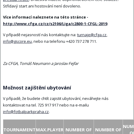
Střídavý start ani hostování není dovoleno.
Více informací naleznete na této stránce -
http://www.cfga.cz/cz/s2106/Liga/c2800-1-CFGL-2019
.
V případě nejasností nás kontaktujte na:
turnaje@cfga.cz
,
info@gscore.eu
, nebo na telefonu +420 737 278 711.
Za CFGA, Tomáš Neumann a Jaroslav Fejfar
Možnost zajištění ubytování
V případě, že budete chtít zajistit ubytování, neváhejte nás
kontaktovat na tel. 725 917 917 nebo na e-mailu
info@fotbalparkpraha.cz
.
NUM
TOURNAMENT
MAX.PLAYER
NUMBER OF
NUMBER OF
O