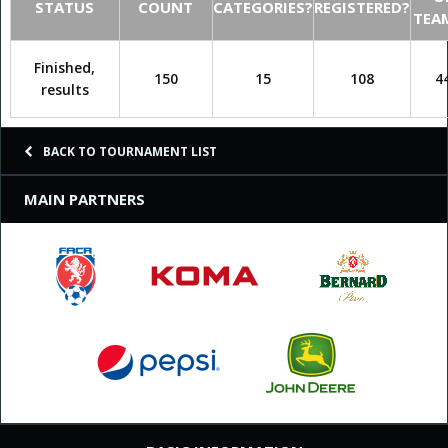
STATUS
COUNT
CATEGORIES?
REGISTERED?
TEA
Finished,
150
15
108
4
results
BACK TO TOURNAMENT LIST
MAIN PARTNERS