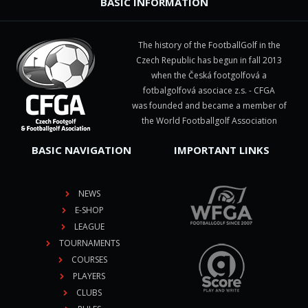
BASIC INFORMATION
The history of the FootballGolf in the
Czech Republic has begun in fall 2013
when the Česká footgolfová a
fotbalgolfová asociace z.s. - CFGA
was founded and became a member of
the World Footballgolf Association
BASIC NAVIGATION
IMPORTANT LINKS
NEWS
E-SHOP
LEAGUE
TOURNAMENTS
COURSES
PLAYERS
CLUBS