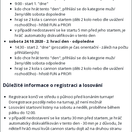
9:00 - start 1. "dne"
kdo chce hrát tento "den", přihlásí se do kategorie muži/
ženy/děti sobota dopoledne
hrají se 2 kola s cannon startem (děti 2 kolo nebo dle uvážení
rozhodčího) - hřiště FUN a PROFI
v případě nedostavení se ke startu 5 min před jeho startem, je
hráč automaticky diskvalifikován v tento den
sobota 24.10.2020 - 2. hrací den - odpoledne
14:30 - start 2. "dne" (prozatím je čas orientační - záleži na počtu
přihlášených)
kdo chce hrát tento "den", přihlásí se do kategorie muži/
ženy/děti sobota odpoledne
hrají se 2 kola s cannon startem (děti 2 kolo nebo dle uvážení
rozhodčího) - hřistě FUN a PROFI
Důležité informace o registraci a losování
Registrace končí ve středu o půlnoci před konáním turnaje!
Doregistrace později nebo na turnaji, již není možná!
Losování startovní listiny na sobotu a neděli, proběhne během
pátku do 12:00.
v případě nedostavení se ke startu 30 min před startem, je hráč
automaticky diskvalifikován v tento den - 30 min je z důvodu, že
někteří hráči musí kvůli cannon startu dojít až na druhou stranu