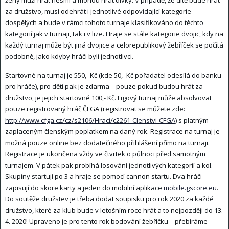
ženy muži hrát nesmí a mohou hrát dívky. V případě, že dítě bude hrát
za družstvo, musí odehrát i jednotlivé odpovídající kategorie
dospělých a bude v rámci tohoto turnaje klasifikováno do těchto
kategorií jak v turnaji, tak i v lize. Hraje se stále kategorie dvojic, kdy na
každý turnaj může být jiná dvojice a celorepublikový žebříček se počítá
podobně, jako kdyby hráči byli jednotlivci.
Startovné na turnaj je 550,- Kč (kde 50,- Kč pořadatel odesílá do banku
pro hráče), pro děti pak je zdarma – pouze pokud budou hrát za
družstvo, je jejich startovné 100,- Kč. Ligový turnaj může absolvovat
pouze registrovaný hráč ČFGA (registrovat se můžete zde:
http://www.cfga.cz/cz/s2106/Hraci/c2261-Clenstvi-CFGA
) s platným
zaplaceným členským poplatkem na daný rok. Registrace na turnaj je
možná pouze online bez dodatečného přihlášení přímo na turnaji.
Registrace je ukončena vždy ve čtvrtek o půlnoci před samotným
turnajem. V pátek pak probíhá losování jednotlivých kategorií a kol.
Skupiny startují po 3 a hraje se pomocí cannon startu. Dva hráči
zapisují do skore karty a jeden do mobilní aplikace
mobile.gscore.eu
.
Do soutěže družstev je třeba dodat soupisku pro rok 2020 za každé
družstvo, které za klub bude v letošním roce hrát a to nejpozději do 13.
4. 2020! Upraveno je pro tento rok bodování žebříčku – přebíráme