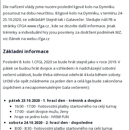
Dle nařízení vlády jsme nuceni poslední ligové kolo na Dymníku
posunout na dobu neurčitou. 8.ligové kolo na Dymníku, v termínu 24-
25.10.2020, se odkládá!!! Stejně tak i Galavečer. Sledujte náš FB a
stránky CFGA www.cfga.cz , kde se dozvíte další informace. Jinak
tréninky a individuální hry jsou povoleny za dodržení podmínek MZ,
viz článek na webu cfga.cz
Základní informace
Poslední 8. kolo 1.CFGL 2020 se bude hrát stejně jako v roce 2019. V
pátek se budou hrát dvojice a vzhledem i k nadcházející sobotní
večerní události, bude třeba stihnout odehrát 4 kola během soboty.
Určitě vše opět zvládneme za jeden den a celá liga bude zakončena
úspěchem a nezapomenutelným Gala večerem!;)
pátek 23.10.2020 - 1. hrací den - trénink a dvojice
16:00 - 17:00 - hotovostní platby startovného na celý turnaj
17:00 - start dvojice mužu, ženy
hraje se jedno kolo - hřiště FUN
sobota 24.10.2020 - 2. hrací den - dopoledne
8:00 - 8:30 - hotovostní platby startovného na celý turnaj