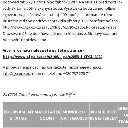
bodovací tabulky z oficiálního žebříčku WFGA a také za předchozí rok,
vždy škrtáme 50% získaných bodů. Výše zisku bodů za jednotlivé
ligové turnaje zůstává stejná – tj. 100 bodů je maximum. V rámci
družstev je třeba dodržovat pravidla přestupů – více informací zde -
http://www.cfga.cz/cz/s2106/Kluby/c2796-Zadost-o-prestup-hrace
.
Družstva můžete doplňovat během celé soutěže. Střídavý start ani
hostování není dovoleno.
Více informací naleznete na této stránce -
http://www.cfga.cz/cz/s2106/Liga/c2853-1-CFGL-2020
.
V případě nejasností nás kontaktujte na:
turnaje@cfga.cz
,
info@gscore.eu
, nebo na telefonu +420 737 278 711.
Za CFGA, Tomáš Neumann a Jaroslav Fejfar
NUM
TOURNAMENT
MAX.PLAYER
NUMBER OF
NUMBER OF
O
STATUS
COUNT
CATEGORIES?
REGISTERED?
TEA