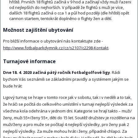
hřiště. Prvních 18 flightů začíná v 9 hod a začínají vždy muži řazeni
od nejlepších do nejhorších. V případě že flightů s muži je více,
dalších 18 flightů začíná o cca 1 a půl hod později (dle hřiště) opět
cannon startem, tentokrát doplněno o flighty žen a dětí.
Možnost zajištění ubytování
Pro bližší informace o ubytování nás kontaktujte zde -
http://www.fotbalparkdymnik.cz/cz/s2107/c2298-Kontakt
.
Turnajové informace
Dne 18. 4. 2020 začíná pátý ročník Fotbalgolfové ligy
. Rádi
bychom Vás seznámili se základními pravidly a systémem jakým se
bude hrát:
Ligový turnaj se hraje v tomto roce jak v sobotu, tak i v neděli a to tak,
že hráči se počítá do celkového umístění v turnaji nejlepší výsledek za
všechna kola odehrána v jednom dni. Kategorie se hrají takto – muži/
ženy, muži 55+/ženy 55+, děti do 15 let. Soutěž družstev je rozdělena na
muži/ženy a pro muže se počítají 4 nejlepší výsledky, pro ženy pak 2
nejlepší výsledky. Za muže mohou hrát i ženy, případně chlapci. Za