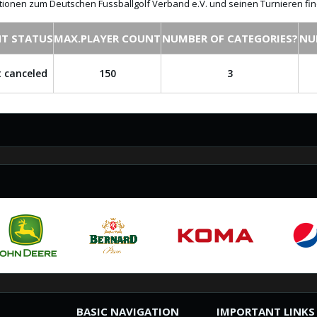
ionen zum Deutschen Fussballgolf Verband e.V. und seinen Turnieren fi
T STATUS
MAX.PLAYER COUNT
NUMBER OF CATEGORIES?
NU
 canceled
150
3
BASIC NAVIGATION
IMPORTANT LINKS