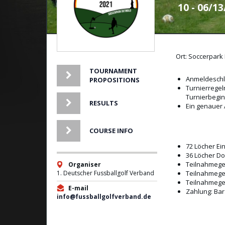
10 - 06/1
Ort: Soccerpark
TOURNAMENT
Anmeldeschlu
PROPOSITIONS
Turnierregel
Turnierbegi
RESULTS
Ein genauer 
COURSE INFO
72 Löcher Ei
36 Löcher D
Teilnahmege
Organiser
1. Deutscher Fussballgolf Verband
Teilnahmegeb
Teilnahmegeb
E-mail
Zahlung: Bar
info@fussballgolfverband.de