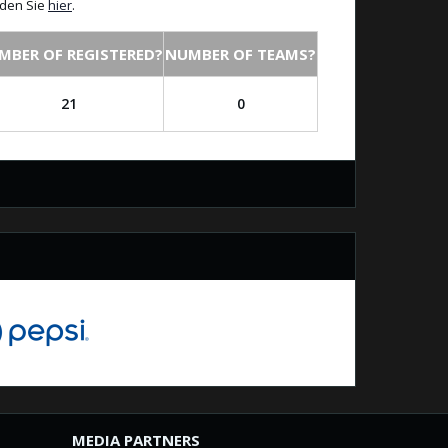
nden Sie
hier
.
MBER OF REGISTERED?
NUMBER OF TEAMS?
21
0
MEDIA PARTNERS