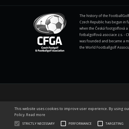
The history of the FootballGolf
Czech Republic has begun in fa
when the Česká footgolfová a
fotbalgolfová asociace z.s. - 
was founded and became a 
the World Footballgolf Associ
This website uses cookies to improve user experience. By using ou
Policy.
Read more
STRICTLY NECESSARY
PERFORMANCE
TARGETING