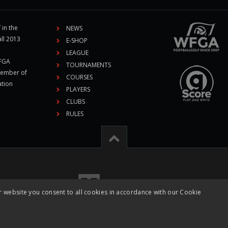
 in the
NEWS
ll 2013
E-SHOP
LEAGUE
CFGA
TOURNAMENTS
member of
COURSES
ation
PLAYERS
CLUBS
RULES
r website you consent to all cookies in accordance with our Cookie