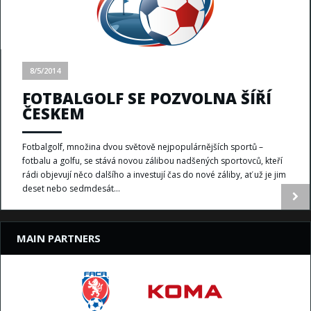
8/5/2014
FOTBALGOLF SE POZVOLNA ŠÍŘÍ
ČESKEM
Fotbalgolf, množina dvou světově nejpopulárnějších sportů –
fotbalu a golfu, se stává novou zálibou nadšených sportovců, kteří
rádi objevují něco dalšího a investují čas do nové záliby, ať už je jim
deset nebo sedmdesát...
MAIN PARTNERS